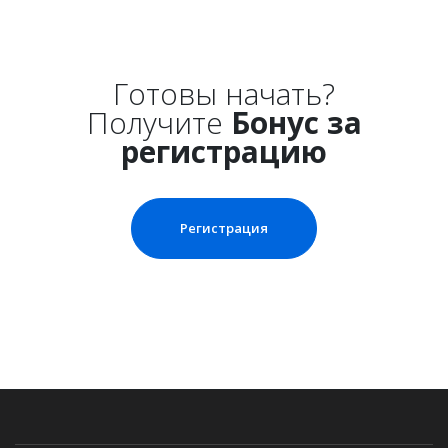
Готовы начать?
Получите
Бонус за
регистрацию
Регистрация