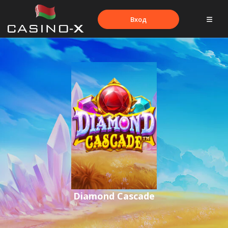
Вход
Diamond Cascade