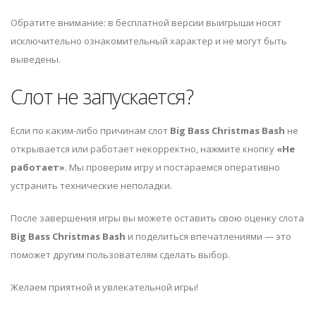
Обратите внимание: в бесплатной версии выигрыши носят
исключительно ознакомительный характер и не могут быть
выведены.
Слот не запускается?
Если по каким-либо причинам слот
Big Bass Christmas Bash
не
открывается или работает некорректно, нажмите кнопку
«Не
работает»
. Мы проверим игру и постараемся оперативно
устранить технические неполадки.
После завершения игры вы можете оставить свою оценку слота
Big Bass Christmas Bash
и поделиться впечатлениями — это
поможет другим пользователям сделать выбор.
Желаем приятной и увлекательной игры!