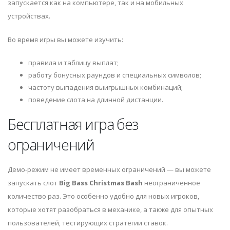
запускается как на компьютере, так и на мобильных
устройствах.
Во время игры вы можете изучить:
правила и таблицу выплат;
работу бонусных раундов и специальных символов;
частоту выпадения выигрышных комбинаций;
поведение слота на длинной дистанции.
Бесплатная игра без
ограничений
Демо-режим не имеет временных ограничений — вы можете
запускать слот
Big Bass Christmas Bash
неограниченное
количество раз. Это особенно удобно для новых игроков,
которые хотят разобраться в механике, а также для опытных
пользователей, тестирующих стратегии ставок.