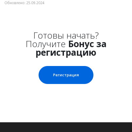
Обновлено:
25.09.2024
Готовы начать?
Получите
Бонус за
регистрацию
Регистрация