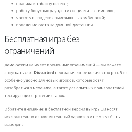
правила и таблицу выплат;
работу бонусных раундов и специальных символов;
частоту выпадения выигрышных комбинаций;
поведение слота на длинной дистанции.
Бесплатная игра без
ограничений
Демо-режим не имеет временных ограничений — вы можете
запускать слот
Disturbed
неограниченное количество раз. Это
особенно удобно для новых игроков, которые хотят
разобраться в механике, а также для опытных пользователей,
тестирующих стратегии ставок.
Обратите внимание: в бесплатной версии выигрыши носят
исключительно ознакомительный характер и не могут быть
выведены.