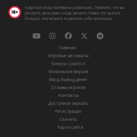
Азартные игры призваны развлекать. Помните, что вы
рискуете деньгами, когда делаете ставки. Не тратьте
больше, чем можете позволить себе проиграть.
Главная
Игровые автоматы
Бонусы Casino-X
Мобильная версия
Ввод Вывод денег
Отзывы игроков
Контакты
Доступное зеркало
Регистрация
Скачать
Карта сайта