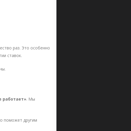
ество раз. Это особенно
гии ставок.
ны.
е работает»
. Мы
то поможет другим