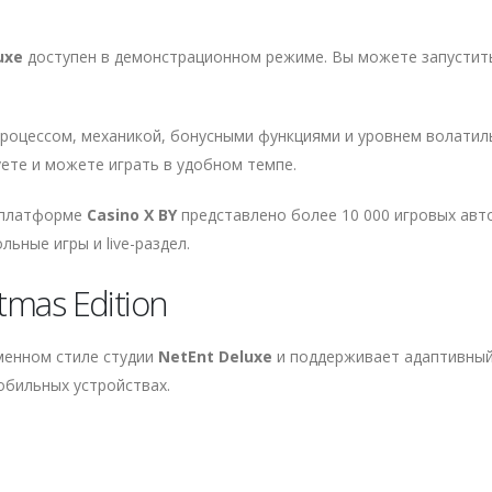
uxe
доступен в демонстрационном режиме. Вы можете запустить
роцессом, механикой, бонусными функциями и уровнем волатиль
уете и можете играть в удобном темпе.
 платформе
Casino X BY
представлено более 10 000 игровых авт
ьные игры и live-раздел.
tmas Edition
енном стиле студии
NetEnt Deluxe
и поддерживает адаптивный
мобильных устройствах.