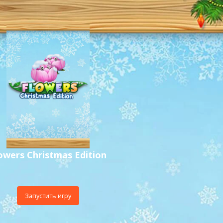
owers Christmas Edition
Запустить игру