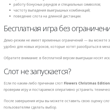
работу бонусных раундов и специальных символов;
частоту выпадения выигрышных комбинаций;
поведение слота на длинной дистанции.
Бесплатная игра без ограничен
Демо-режим не имеет временных ограничений — вы можете з
удобно для новых игроков, которые хотят разобраться в мех
Обратите внимание: в бесплатной версии выигрыши носят ис
Слот не запускается?
Если по каким-либо причинам слот
Flowers Christmas Edition
проверим игру и постараемся оперативно устранить техничес
После завершения игры вы можете оставить свою оценку сл
пользователям сделать выбор.