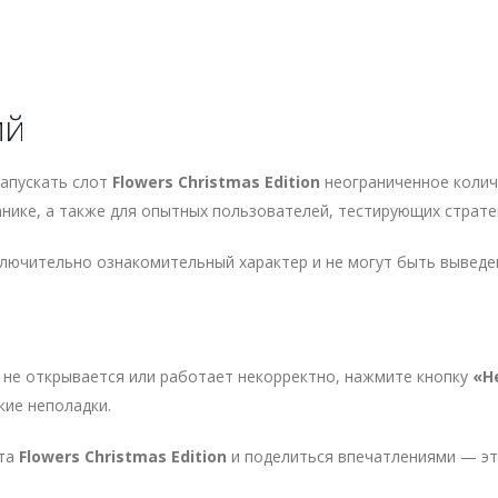
ий
апускать слот
Flowers Christmas Edition
неограниченное колич
анике, а также для опытных пользователей, тестирующих страте
ключительно ознакомительный характер и не могут быть выведе
не открывается или работает некорректно, нажмите кнопку
«Н
кие неполадки.
ота
Flowers Christmas Edition
и поделиться впечатлениями — э