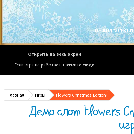
Нажимая "Запустить
Открыть на весь экран
Если игра не работает, нажмите
сюда
Главная
Игры
Flowers Christmas Edition
Демо слот Flowers Chr
иг