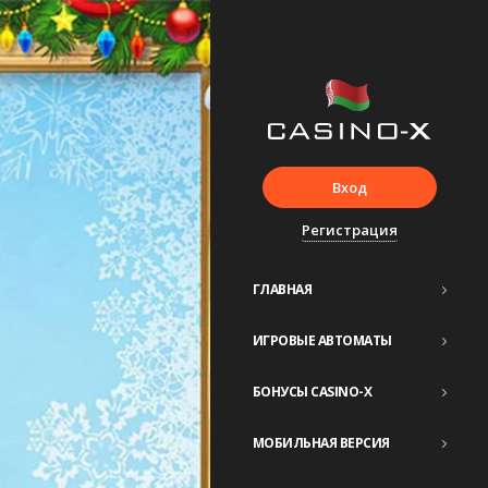
Вход
Регистрация
ГЛАВНАЯ
ИГРОВЫЕ АВТОМАТЫ
БОНУСЫ CASINO-X
МОБИЛЬНАЯ ВЕРСИЯ