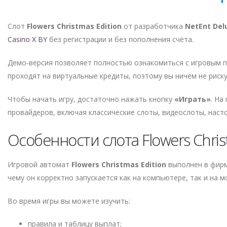
Слот
Flowers Christmas Edition
от разработчика
NetEnt Del
Casino X BY
без регистрации и без пополнения счёта.
Демо-версия позволяет полностью ознакомиться с игровым п
проходят на виртуальные кредиты, поэтому вы ничем не риск
Чтобы начать игру, достаточно нажать кнопку
«Играть»
. На
провайдеров, включая классические слоты, видеослоты, настол
Особенности слота Flowers Chris
Игровой автомат
Flowers Christmas Edition
выполнен в фирм
чему он корректно запускается как на компьютере, так и на 
Во время игры вы можете изучить:
правила и таблицу выплат;