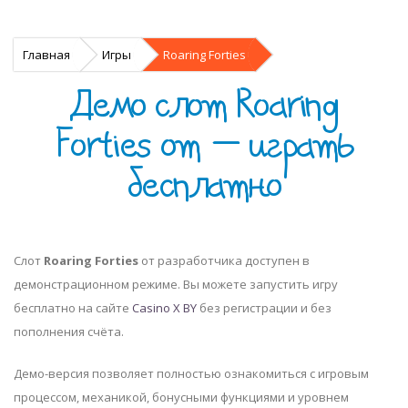
Главная
Игры
Roaring Forties
Демо слот Roaring
Forties от — играть
бесплатно
Слот
Roaring Forties
от разработчика
доступен в
демонстрационном режиме. Вы можете запустить игру
бесплатно на сайте
Casino X BY
без регистрации и без
пополнения счёта.
Демо-версия позволяет полностью ознакомиться с игровым
процессом, механикой, бонусными функциями и уровнем