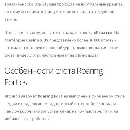
волатильности. Все раунды проходят на виртуальные кредиты,
поэтому вы ничем не рискуете и можете играть в удобном
темпе.
Чтобы начать игру, достаточно нажать кнопку
«Играть»
. На
платформе
Casino X BY
представлено более 10 000 игровых
автоматов от ведущих провайдеров, включая классические
слоты, видеослоты, настольные игры и live-раздел.
Особенности слота Roaring
Forties
Игровой автомат
Roaring Forties
выполнен в фирменном стиле
студии
и поддерживает адаптивный интерфейс, благодаря
чему он корректно запускается как на компьютере, так и на
мобильных устройствах.