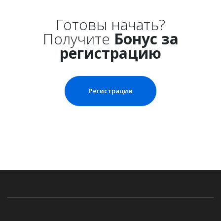
Готовы начать?
Получите
Бонус за
регистрацию
Регистрация