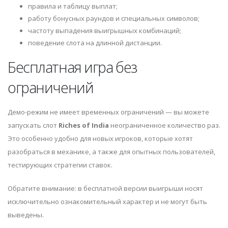
правила и таблицу выплат;
работу бонусных раундов и специальных символов;
частоту выпадения выигрышных комбинаций;
поведение слота на длинной дистанции.
Бесплатная игра без
ограничений
Демо-режим не имеет временных ограничений — вы можете
запускать слот
Riches of India
неограниченное количество раз.
Это особенно удобно для новых игроков, которые хотят
разобраться в механике, а также для опытных пользователей,
тестирующих стратегии ставок.
Обратите внимание: в бесплатной версии выигрыши носят
исключительно ознакомительный характер и не могут быть
выведены.