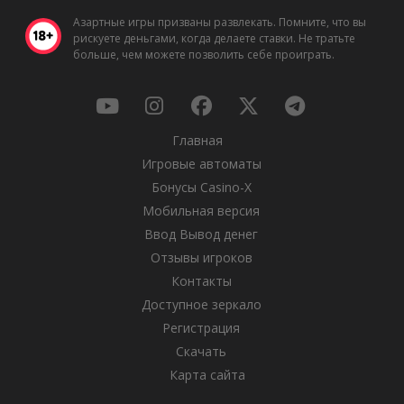
Азартные игры призваны развлекать. Помните, что вы
рискуете деньгами, когда делаете ставки. Не тратьте
больше, чем можете позволить себе проиграть.
Главная
Игровые автоматы
Бонусы Casino-X
Мобильная версия
Ввод Вывод денег
Отзывы игроков
Контакты
Доступное зеркало
Регистрация
Скачать
Карта сайта