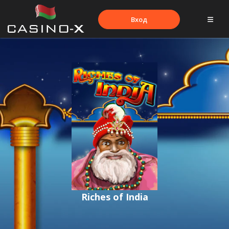
Вход
Riches of India