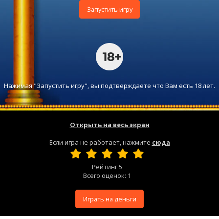
Запустить игру
Нажимая "Запустить игру", вы подтверждаете что Вам есть 18 лет.
Открыть на весь экран
Если игра не работает, нажмите
сюда
Рейтинг
5
Всего оценок:
1
Играть на деньги