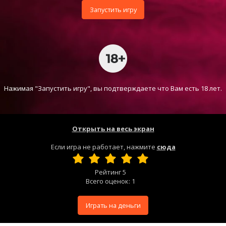
Запустить игру
Нажимая "Запустить игру", вы подтверждаете что Вам есть 18 лет.
Открыть на весь экран
Если игра не работает, нажмите
сюда
Рейтинг
5
Всего оценок:
1
Играть на деньги