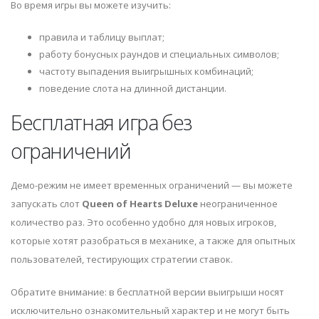
Во время игры вы можете изучить:
правила и таблицу выплат;
работу бонусных раундов и специальных символов;
частоту выпадения выигрышных комбинаций;
поведение слота на длинной дистанции.
Бесплатная игра без
ограничений
Демо-режим не имеет временных ограничений — вы можете
запускать слот
Queen of Hearts Deluxe
неограниченное
количество раз. Это особенно удобно для новых игроков,
которые хотят разобраться в механике, а также для опытных
пользователей, тестирующих стратегии ставок.
Обратите внимание: в бесплатной версии выигрыши носят
исключительно ознакомительный характер и не могут быть