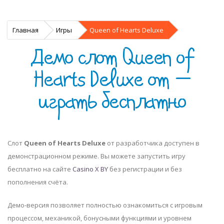
Главная
Игры
Queen of Hearts Deluxe
Демо слот Queen of
Hearts Deluxe от —
играть бесплатно
Слот
Queen of Hearts Deluxe
от разработчика
доступен в
демонстрационном режиме. Вы можете запустить игру
бесплатно на сайте
Casino X BY
без регистрации и без
пополнения счёта.
Демо-версия позволяет полностью ознакомиться с игровым
процессом, механикой, бонусными функциями и уровнем