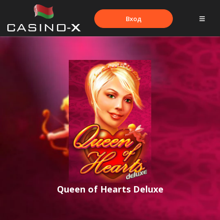
Вход
Queen of Hearts Deluxe