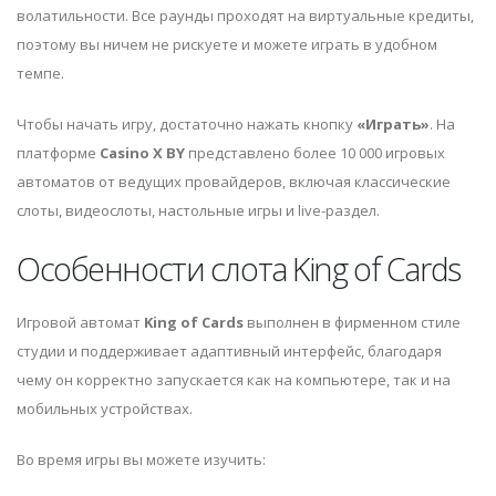
волатильности. Все раунды проходят на виртуальные кредиты,
поэтому вы ничем не рискуете и можете играть в удобном
темпе.
Чтобы начать игру, достаточно нажать кнопку
«Играть»
. На
платформе
Casino X BY
представлено более 10 000 игровых
автоматов от ведущих провайдеров, включая классические
слоты, видеослоты, настольные игры и live-раздел.
Особенности слота King of Cards
Игровой автомат
King of Cards
выполнен в фирменном стиле
студии
и поддерживает адаптивный интерфейс, благодаря
чему он корректно запускается как на компьютере, так и на
мобильных устройствах.
Во время игры вы можете изучить: