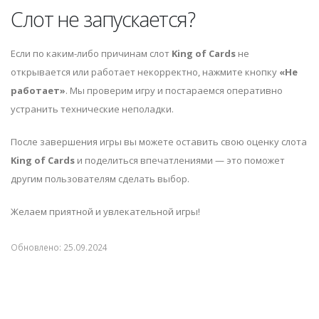
Слот не запускается?
Если по каким-либо причинам слот
King of Cards
не
открывается или работает некорректно, нажмите кнопку
«Не
работает»
. Мы проверим игру и постараемся оперативно
устранить технические неполадки.
После завершения игры вы можете оставить свою оценку слота
King of Cards
и поделиться впечатлениями — это поможет
другим пользователям сделать выбор.
Желаем приятной и увлекательной игры!
Обновлено:
25.09.2024