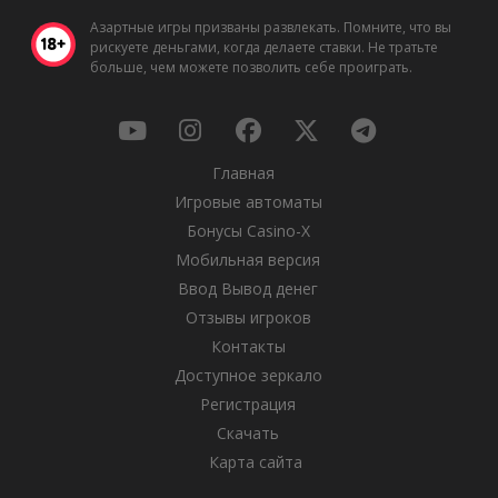
Азартные игры призваны развлекать. Помните, что вы
рискуете деньгами, когда делаете ставки. Не тратьте
больше, чем можете позволить себе проиграть.
Главная
Игровые автоматы
Бонусы Casino-X
Мобильная версия
Ввод Вывод денег
Отзывы игроков
Контакты
Доступное зеркало
Регистрация
Скачать
Карта сайта