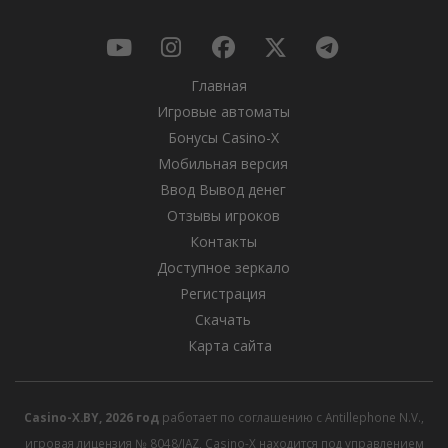
Главная
Игровые автоматы
Бонусы Casino-X
Мобильная версия
Ввод Вывод денег
Отзывы игроков
Контакты
Доступное зеркало
Регистрация
Скачать
Карта сайта
Casino-X.BY, 2026 год
работает по соглашению с Antillephone N.V.,
игровая лицензия № 8048/JAZ, Casino-X находится под управлением