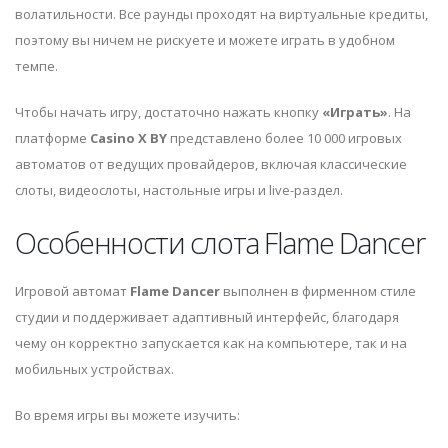
волатильности. Все раунды проходят на виртуальные кредиты,
поэтому вы ничем не рискуете и можете играть в удобном
темпе.
Чтобы начать игру, достаточно нажать кнопку
«Играть»
. На
платформе
Casino X BY
представлено более 10 000 игровых
автоматов от ведущих провайдеров, включая классические
слоты, видеослоты, настольные игры и live-раздел.
Особенности слота Flame Dancer
Игровой автомат
Flame Dancer
выполнен в фирменном стиле
студии
и поддерживает адаптивный интерфейс, благодаря
чему он корректно запускается как на компьютере, так и на
мобильных устройствах.
Во время игры вы можете изучить: