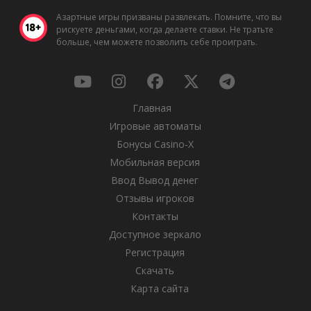
Азартные игры призваны развлекать. Помните, что вы
рискуете деньгами, когда делаете ставки. Не тратьте
больше, чем можете позволить себе проиграть.
Главная
Игровые автоматы
Бонусы Casino-X
Мобильная версия
Ввод Вывод денег
Отзывы игроков
Контакты
Доступное зеркало
Регистрация
Скачать
Карта сайта