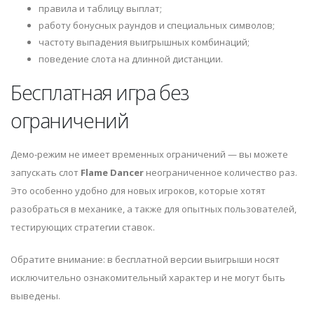
правила и таблицу выплат;
работу бонусных раундов и специальных символов;
частоту выпадения выигрышных комбинаций;
поведение слота на длинной дистанции.
Бесплатная игра без
ограничений
Демо-режим не имеет временных ограничений — вы можете
запускать слот
Flame Dancer
неограниченное количество раз.
Это особенно удобно для новых игроков, которые хотят
разобраться в механике, а также для опытных пользователей,
тестирующих стратегии ставок.
Обратите внимание: в бесплатной версии выигрыши носят
исключительно ознакомительный характер и не могут быть
выведены.