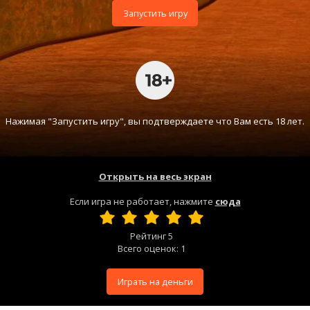
Запустить игру
Нажимая "Запустить игру", вы подтверждаете что Вам есть 18 лет.
Открыть на весь экран
Если игра не работает, нажмите
сюда
Рейтинг
5
Всего оценок:
1
Играть на деньги