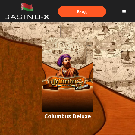
Вход
Columbus Deluxe