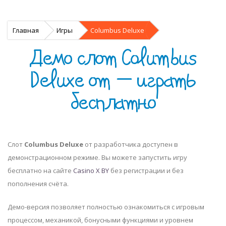
Главная
Игры
Columbus Deluxe
Демо слот Columbus
Deluxe от — играть
бесплатно
Слот
Columbus Deluxe
от разработчика
доступен в
демонстрационном режиме. Вы можете запустить игру
бесплатно на сайте
Casino X BY
без регистрации и без
пополнения счёта.
Демо-версия позволяет полностью ознакомиться с игровым
процессом, механикой, бонусными функциями и уровнем