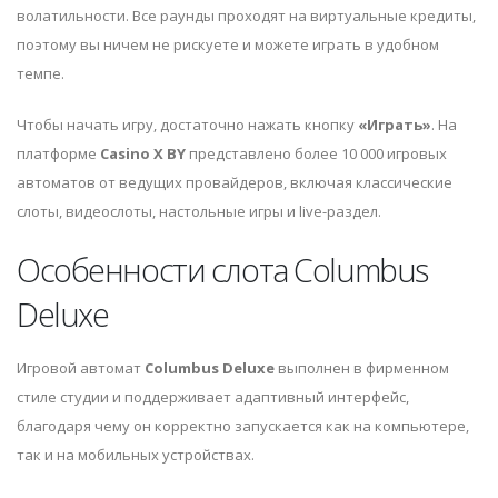
волатильности. Все раунды проходят на виртуальные кредиты,
поэтому вы ничем не рискуете и можете играть в удобном
темпе.
Чтобы начать игру, достаточно нажать кнопку
«Играть»
. На
платформе
Casino X BY
представлено более 10 000 игровых
автоматов от ведущих провайдеров, включая классические
слоты, видеослоты, настольные игры и live-раздел.
Особенности слота Columbus
Deluxe
Игровой автомат
Columbus Deluxe
выполнен в фирменном
стиле студии
и поддерживает адаптивный интерфейс,
благодаря чему он корректно запускается как на компьютере,
так и на мобильных устройствах.