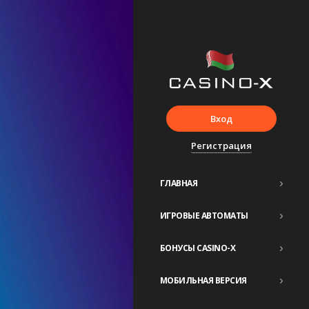
Вход
Регистрация
ГЛАВНАЯ
ИГРОВЫЕ АВТОМАТЫ
БОНУСЫ CASINO-X
МОБИЛЬНАЯ ВЕРСИЯ