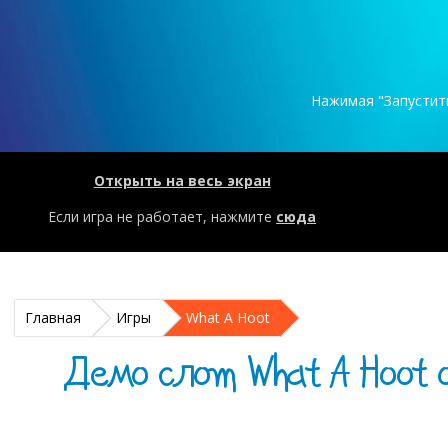
Нажимая "Запустить
Открыть на весь экран
Если игра не работает, нажмите
сюда
Главная
Игры
What A Hoot
Демо слот What A Hoot