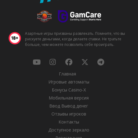
Азартные игры призваны развлекать. Помните, что вы
рискуете деньгами, когда делаете ставки. Не тратьте
больше, чем можете позволить себе проиграть.
Главная
Игровые автоматы
Бонусы Casino-X
Мобильная версия
Ввод Вывод денег
Отзывы игроков
Контакты
Доступное зеркало
Регистрация