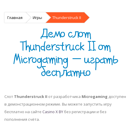
Главная
Игры
Thunderstruck II
Демо слот
Thunderstruck II от
Microgaming — играть
бесплатно
Слот
Thunderstruck II
от разработчика
Microgaming
доступен
в демонстрационном режиме. Вы можете запустить игру
бесплатно на сайте
Casino X BY
без регистрации и без
пополнения счёта.