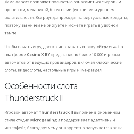
Демо-версия позволяет полностью ознакомиться с игровым
процессом, механикой, бонусными функциями и уровнем
волатильности. Все раунды проходят на виртуальные кредиты,
поэтому вы ничем не рискуете и можете играть в удобном
темпе.
Чтобы начать игру, достаточно нажать кнопку
«Играть»
. На
платформе
Casino X BY
представлено более 10 000 игровых
автоматов от ведущих провайдеров, включая классические
слоты, видеослоты, настольные игры и live-раздел.
Особенности слота
Thunderstruck II
Игровой автомат
Thunderstruck II
выполнен в фирменном
стиле студии
Microgaming
и поддерживает адаптивный
интерфейс, благодаря чему он корректно запускается как на