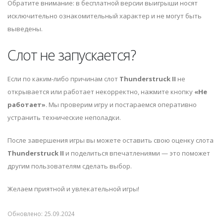
Обратите внимание: в бесплатной версии выигрыши носят
исключительно ознакомительный характер и не могут быть
выведены.
Слот не запускается?
Если по каким-либо причинам слот
Thunderstruck II
не
открывается или работает некорректно, нажмите кнопку
«Не
работает»
. Мы проверим игру и постараемся оперативно
устранить технические неполадки.
После завершения игры вы можете оставить свою оценку слота
Thunderstruck II
и поделиться впечатлениями — это поможет
другим пользователям сделать выбор.
Желаем приятной и увлекательной игры!
Обновлено:
25.09.2024