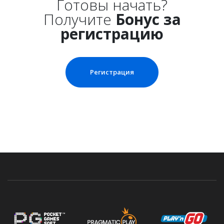
Готовы начать?
Получите
Бонус за
регистрацию
Регистрация