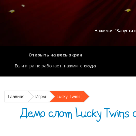
Нажимая "Запустить
Открыть на весь экран
Если игра не работает, нажмите
сюда
Главная
Игры
Lucky Twins
Демо слот Lucky Twins