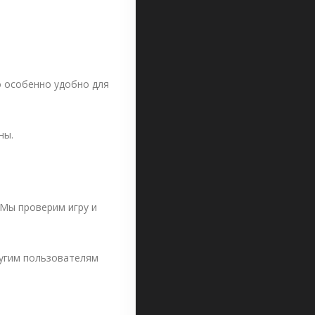
о особенно удобно для
ны.
 Мы проверим игру и
угим пользователям