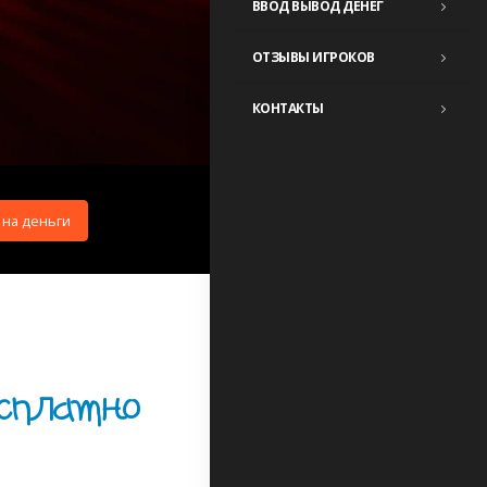
ВВОД ВЫВОД ДЕНЕГ
ОТЗЫВЫ ИГРОКОВ
КОНТАКТЫ
 на деньги
есплатно