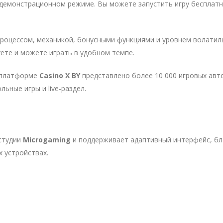
демонстрационном режиме. Вы можете запустить игру бесплатн
роцессом, механикой, бонусными функциями и уровнем волатиль
уете и можете играть в удобном темпе.
 платформе
Casino X BY
представлено более 10 000 игровых авт
ьные игры и live-раздел.
студии
Microgaming
и поддерживает адаптивный интерфейс, бл
х устройствах.