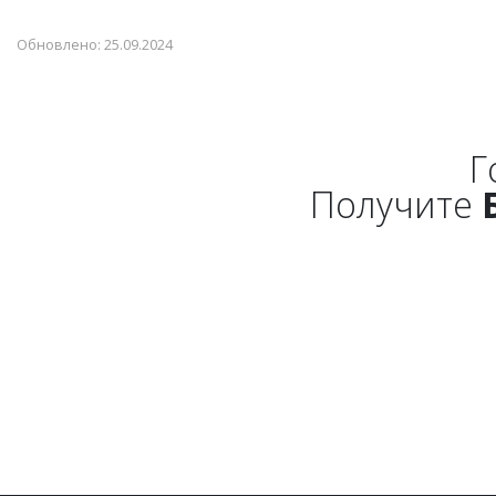
Обновлено:
25.09.2024
Г
Получите