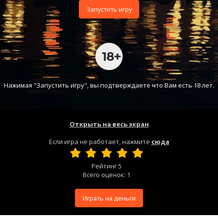
Запустить игру
Нажимая "Запустить игру", вы подтверждаете что Вам есть 18 лет.
Открыть на весь экран
Если игра не работает, нажмите
сюда
Рейтинг
5
Всего оценок:
1
Играть на деньги