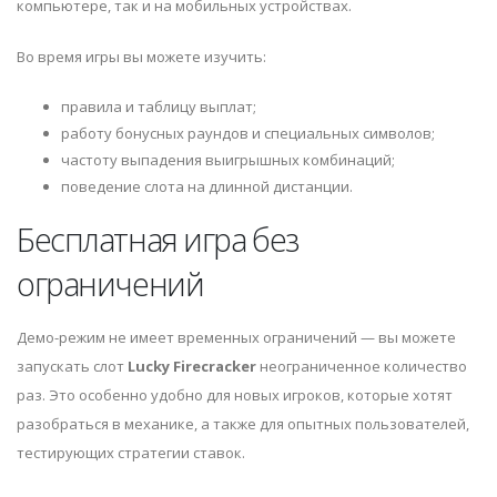
компьютере, так и на мобильных устройствах.
Во время игры вы можете изучить:
правила и таблицу выплат;
работу бонусных раундов и специальных символов;
частоту выпадения выигрышных комбинаций;
поведение слота на длинной дистанции.
Бесплатная игра без
ограничений
Демо-режим не имеет временных ограничений — вы можете
запускать слот
Lucky Firecracker
неограниченное количество
раз. Это особенно удобно для новых игроков, которые хотят
разобраться в механике, а также для опытных пользователей,
тестирующих стратегии ставок.