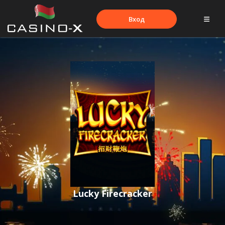
Вход
Lucky Firecracker