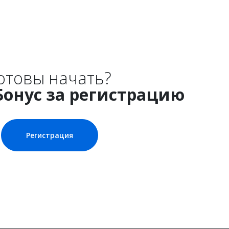
отовы начать?
Бонус за регистрацию
Регистрация