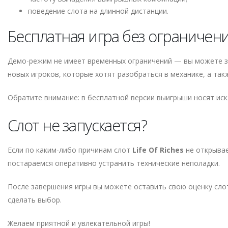
поведение слота на длинной дистанции.
Бесплатная игра без ограничен
Демо-режим не имеет временных ограничений — вы можете з
новых игроков, которые хотят разобраться в механике, а та
Обратите внимание: в бесплатной версии выигрыши носят ис
Слот не запускается?
Если по каким-либо причинам слот
Life Of Riches
не открывае
постараемся оперативно устранить технические неполадки.
После завершения игры вы можете оставить свою оценку сл
сделать выбор.
Желаем приятной и увлекательной игры!