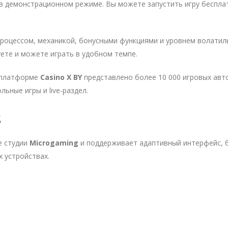
в демонстрационном режиме. Вы можете запустить игру беспла
роцессом, механикой, бонусными функциями и уровнем волатиль
уете и можете играть в удобном темпе.
 платформе
Casino X BY
представлено более 10 000 игровых авт
ьные игры и live-раздел.
s
е студии
Microgaming
и поддерживает адаптивный интерфейс, 
х устройствах.