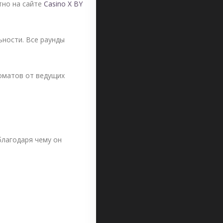
тно на сайте
Casino X BY
ности. Все раунды
оматов от ведущих
благодаря чему он