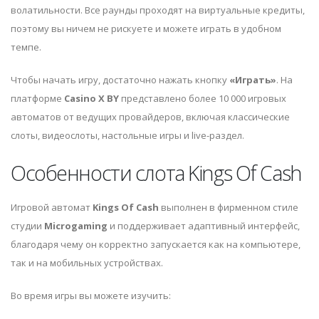
волатильности. Все раунды проходят на виртуальные кредиты,
поэтому вы ничем не рискуете и можете играть в удобном
темпе.
Чтобы начать игру, достаточно нажать кнопку
«Играть»
. На
платформе
Casino X BY
представлено более 10 000 игровых
автоматов от ведущих провайдеров, включая классические
слоты, видеослоты, настольные игры и live-раздел.
Особенности слота Kings Of Cash
Игровой автомат
Kings Of Cash
выполнен в фирменном стиле
студии
Microgaming
и поддерживает адаптивный интерфейс,
благодаря чему он корректно запускается как на компьютере,
так и на мобильных устройствах.
Во время игры вы можете изучить: