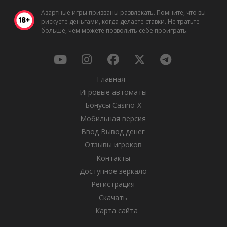
Азартные игры призваны развлекать. Помните, что вы
рискуете деньгами, когда делаете ставки. Не тратьте
больше, чем можете позволить себе проиграть.
Главная
Игровые автоматы
Бонусы Casino-X
Мобильная версия
Ввод Вывод денег
Отзывы игроков
Контакты
Доступное зеркало
Регистрация
Скачать
Карта сайта