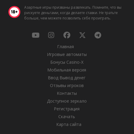
Азартные игры призваны развлекать. Помните, что вы
рискуете деньгами, когда делаете ставки. Не тратьте
больше, чем можете позволить себе проиграть.
Главная
Игровые автоматы
Бонусы Casino-X
Мобильная версия
Ввод Вывод денег
Отзывы игроков
Контакты
Доступное зеркало
Регистрация
Скачать
Карта сайта