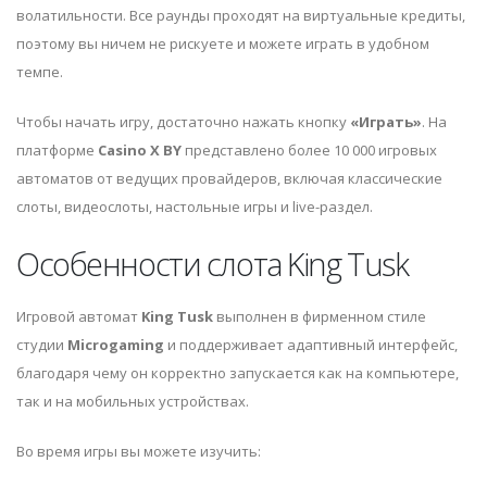
волатильности. Все раунды проходят на виртуальные кредиты,
поэтому вы ничем не рискуете и можете играть в удобном
темпе.
Чтобы начать игру, достаточно нажать кнопку
«Играть»
. На
платформе
Casino X BY
представлено более 10 000 игровых
автоматов от ведущих провайдеров, включая классические
слоты, видеослоты, настольные игры и live-раздел.
Особенности слота King Tusk
Игровой автомат
King Tusk
выполнен в фирменном стиле
студии
Microgaming
и поддерживает адаптивный интерфейс,
благодаря чему он корректно запускается как на компьютере,
так и на мобильных устройствах.
Во время игры вы можете изучить: