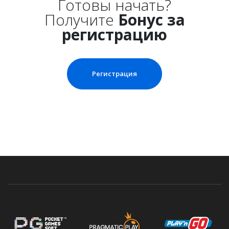
Готовы начать?
Получите
Бонус за
регистрацию
Регистрация