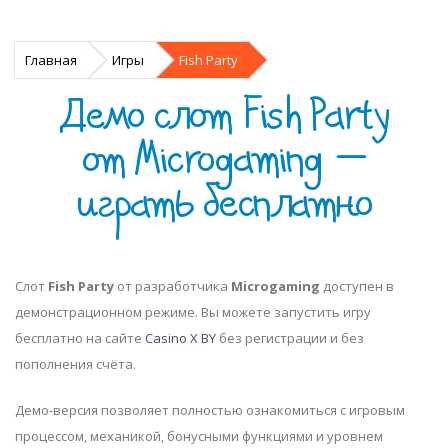
Главная
Игры
Fish Party
Демо слот Fish Party
от Microgaming —
играть бесплатно
Слот
Fish Party
от разработчика
Microgaming
доступен в
демонстрационном режиме. Вы можете запустить игру
бесплатно на сайте
Casino X BY
без регистрации и без
пополнения счёта.
Демо-версия позволяет полностью ознакомиться с игровым
процессом, механикой, бонусными функциями и уровнем