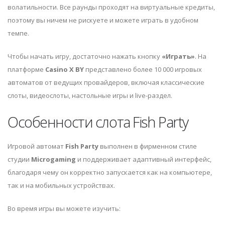
волатильности. Все раунды проходят на виртуальные кредиты,
поэтому вы ничем не рискуете и можете играть в удобном
темпе.
Чтобы начать игру, достаточно нажать кнопку
«Играть»
. На
платформе
Casino X BY
представлено более 10 000 игровых
автоматов от ведущих провайдеров, включая классические
слоты, видеослоты, настольные игры и live-раздел.
Особенности слота Fish Party
Игровой автомат
Fish Party
выполнен в фирменном стиле
студии
Microgaming
и поддерживает адаптивный интерфейс,
благодаря чему он корректно запускается как на компьютере,
так и на мобильных устройствах.
Во время игры вы можете изучить: