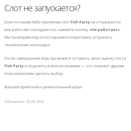
Слот не запускается?
Если по каким-либо причинам слот
Fish Party
не открывается
или работает некорректно, нажмите кнопку
«Не работает»
.
Мы проверим игру и постараемся оперативно устранить
технические неполадки.
После завершения игры вы можете оставить свою оценку слота
Fish Party
и поделиться впечатлениями — это поможет другим
пользователям сделать выбор.
Желаем приятной и увлекательной игры!
Обновлено:
25.09.2024