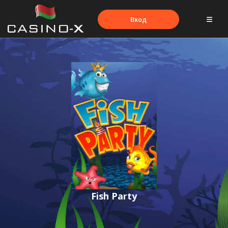
Вход
Fish Party