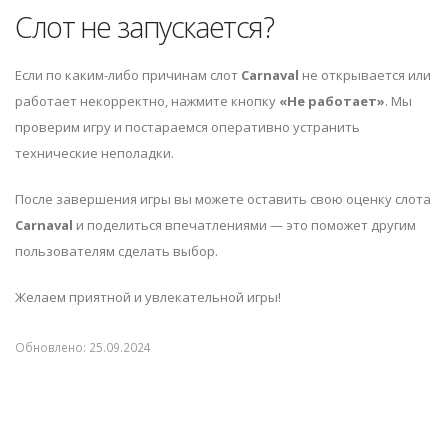
Слот не запускается?
Если по каким-либо причинам слот
Carnaval
не открывается или
работает некорректно, нажмите кнопку
«Не работает»
. Мы
проверим игру и постараемся оперативно устранить
технические неполадки.
После завершения игры вы можете оставить свою оценку слота
Carnaval
и поделиться впечатлениями — это поможет другим
пользователям сделать выбор.
Желаем приятной и увлекательной игры!
Обновлено:
25.09.2024