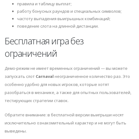
правила и таблицу выплат;
работу бонусных раундов и специальных символов;
частоту выпадения выигрышных комбинаций;
поведение слота на длинной дистанции.
Бесплатная игра без
ограничений
Демо-режим не имеет временных ограничений — вы можете
запускать слот
Carnaval
неограниченное количество раз. Это
особенно удобно для новых игроков, которые хотят
разобраться в механике, а также для опытных пользователей,
тестирующих стратегии ставок.
Обратите внимание: в бесплатной версии выигрыши носят
исключительно ознакомительный характер и не могут быть
выведены.