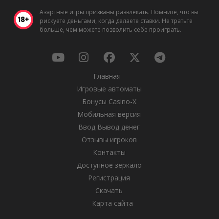
Азартные игры призваны развлекать. Помните, что вы
рискуете деньгами, когда делаете ставки. Не тратьте
больше, чем можете позволить себе проиграть.
Главная
Игровые автоматы
Бонусы Casino-X
Мобильная версия
Ввод Вывод денег
Отзывы игроков
Контакты
Доступное зеркало
Регистрация
Скачать
Карта сайта