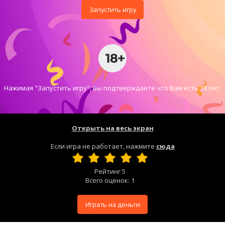
Запустить игру
Нажимая "Запустить игру", вы подтверждаете что Вам есть 18 лет.
Открыть на весь экран
Если игра не работает, нажмите
сюда
Рейтинг
5
Всего оценок:
1
Играть на деньги