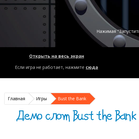
Нажимая "Запустить
Открыть на весь экран
Если игра не работает, нажмите
сюда
Главная
Игры
Bust the Bank
Демо слот Bust the Ban