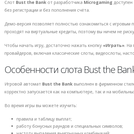
Слот
Bust the Bank
от разработчика
Microgaming
доступен 
без регистрации и без пополнения счёта.
Демо-версия позволяет полностью ознакомиться с игровым п
проходят на виртуальные кредиты, поэтому вы ничем не риск
Чтобы начать игру, достаточно нажать кнопку
«Играть»
. На
провайдеров, включая классические слоты, видеослоты, настол
Особенности слота Bust the Ban
Игровой автомат
Bust the Bank
выполнен в фирменном стил
корректно запускается как на компьютере, так и на мобильны
Во время игры вы можете изучить:
правила и таблицу выплат;
работу бонусных раундов и специальных символов;
частоту выпадения выигрышных комбинаций;