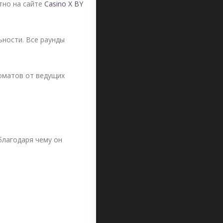
тно на сайте
Casino X BY
ности. Все раунды
оматов от ведущих
благодаря чему он