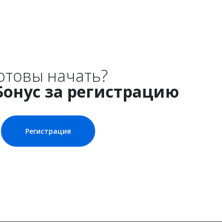
отовы начать?
Бонус за регистрацию
Регистрация