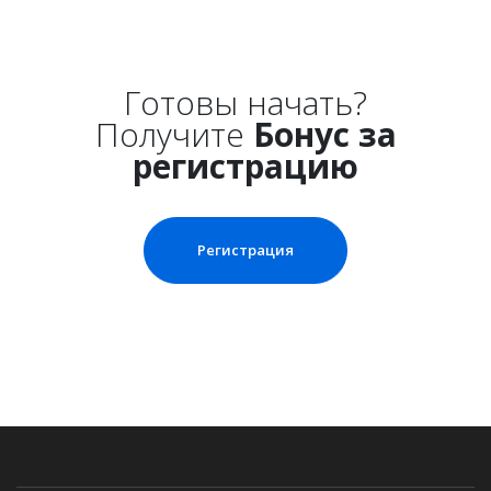
Готовы начать?
Получите
Бонус за
регистрацию
Регистрация