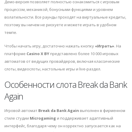
Демо-версия позволяет полностью ознакомиться с игровым
процессом, механикой, бонусными функциями и уровнем
волатильности. Все раунды проходят на виртуальные кредиты,
поэтому вы ничем не рискуете и можете играть в удобном
темпе.
Чтобы начать игру, достаточно нажать кнопку
«Играть»
. На
платформе
Casino X BY
представлено более 10 000 игровых
автоматов от ведущих провайдеров, включая классические
слоты, видеослоты, настольные игры и live-раздел.
Особенности слота Break da Bank
Again
Игровой автомат
Break da Bank Again
выполнен в фирменном
стиле студии
Microgaming
и поддерживает адаптивный
интерфейс, благодаря чему он корректно запускается как на