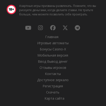
Азартные игры призваны развлекать. Помните, что вы
рискуете деньгами, когда делаете ставки. Не тратьте
больше, чем можете позволить себе проиграть.
Главная
Игровые автоматы
Бонусы Casino-X
Мобильная версия
Ввод Вывод денег
Отзывы игроков
Контакты
Доступное зеркало
Регистрация
Скачать
Карта сайта