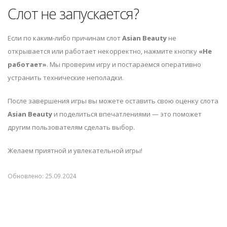
Слот не запускается?
Если по каким-либо причинам слот
Asian Beauty
не
открывается или работает некорректно, нажмите кнопку
«Не
работает»
. Мы проверим игру и постараемся оперативно
устранить технические неполадки.
После завершения игры вы можете оставить свою оценку слота
Asian Beauty
и поделиться впечатлениями — это поможет
другим пользователям сделать выбор.
Желаем приятной и увлекательной игры!
Обновлено:
25.09.2024