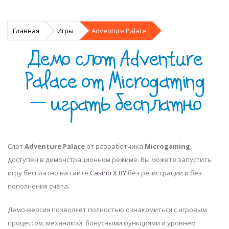
Главная
Игры
Adventure Palace
Демо слот Adventure
Palace от Microgaming
— играть бесплатно
Слот
Adventure Palace
от разработчика
Microgaming
доступен в демонстрационном режиме. Вы можете запустить
игру бесплатно на сайте
Casino X BY
без регистрации и без
пополнения счёта.
Демо-версия позволяет полностью ознакомиться с игровым
процессом, механикой, бонусными функциями и уровнем