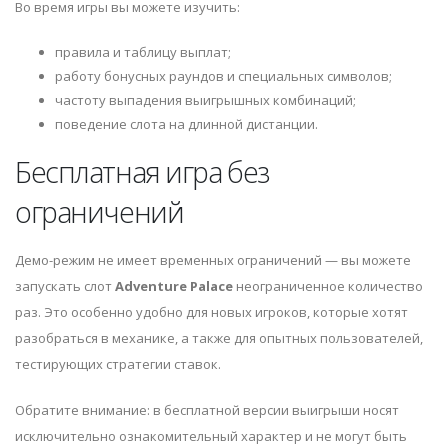
Во время игры вы можете изучить:
правила и таблицу выплат;
работу бонусных раундов и специальных символов;
частоту выпадения выигрышных комбинаций;
поведение слота на длинной дистанции.
Бесплатная игра без
ограничений
Демо-режим не имеет временных ограничений — вы можете
запускать слот
Adventure Palace
неограниченное количество
раз. Это особенно удобно для новых игроков, которые хотят
разобраться в механике, а также для опытных пользователей,
тестирующих стратегии ставок.
Обратите внимание: в бесплатной версии выигрыши носят
исключительно ознакомительный характер и не могут быть