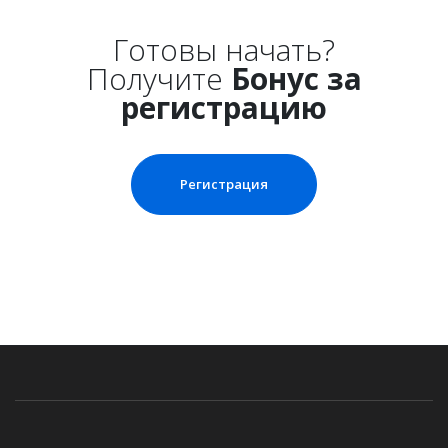
Готовы начать?
Получите
Бонус за
регистрацию
Регистрация