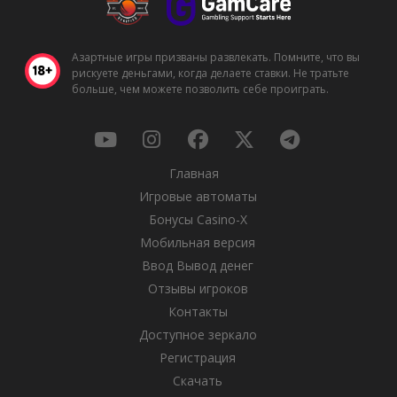
Азартные игры призваны развлекать. Помните, что вы
рискуете деньгами, когда делаете ставки. Не тратьте
больше, чем можете позволить себе проиграть.
Главная
Игровые автоматы
Бонусы Casino-X
Мобильная версия
Ввод Вывод денег
Отзывы игроков
Контакты
Доступное зеркало
Регистрация
Скачать