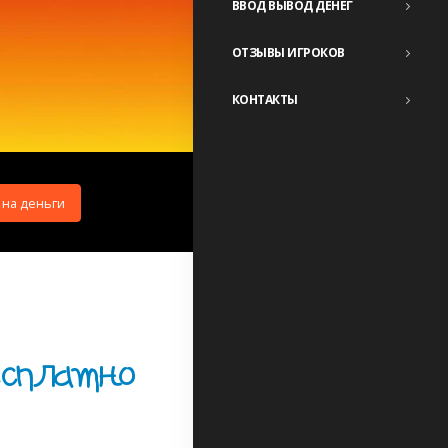
ВВОД ВЫВОД ДЕНЕГ
ОТЗЫВЫ ИГРОКОВ
КОНТАКТЫ
 на деньги
есплатно