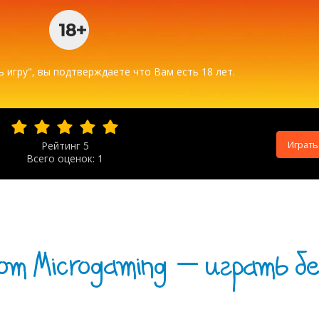
 игру", вы подтверждаете что Вам есть 18 лет.
Играть
Рейтинг
5
Всего оценок:
1
 от Microgaming — играть б