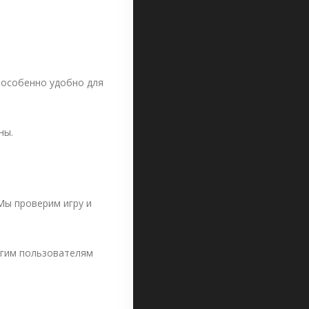
 особенно удобно для
ны.
 Мы проверим игру и
угим пользователям