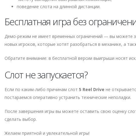
поведение слота на длинной дистанции.
Бесплатная игра без ограничен
Демо-режим не имеет временных ограничений — вы можете з
новых игроков, которые хотят разобраться в механике, а та
Обратите внимание: в бесплатной версии выигрыши носят ис
Слот не запускается?
Если по каким-либо причинам слот
5 Reel Drive
не открываетс
постараемся оперативно устранить технические неполадки.
После завершения игры вы можете оставить свою оценку сл
сделать выбор.
Желаем приятной и увлекательной игры!