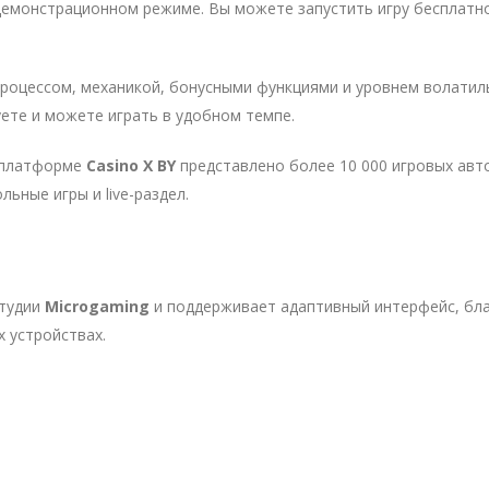
демонстрационном режиме. Вы можете запустить игру бесплатн
роцессом, механикой, бонусными функциями и уровнем волатиль
уете и можете играть в удобном темпе.
 платформе
Casino X BY
представлено более 10 000 игровых авт
ьные игры и live-раздел.
студии
Microgaming
и поддерживает адаптивный интерфейс, бла
х устройствах.