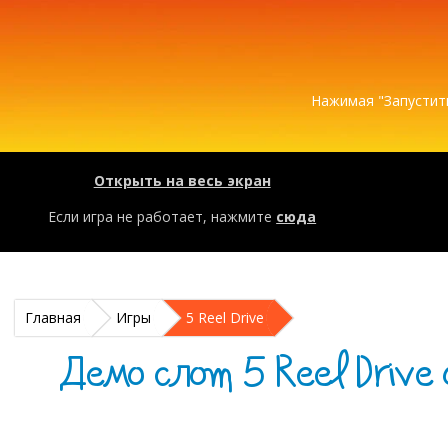
Нажимая "Запустить
Открыть на весь экран
Если игра не работает, нажмите
сюда
Главная
Игры
5 Reel Drive
Демо слот 5 Reel Drive