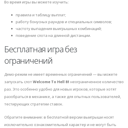
Во время игры вы можете изучить:
правила и таблицу выплат;
работу бонусных раундов и специальных символов;
частоту выпадения выигрышных комбинаций;
поведение слота на длинной дистанции.
Бесплатная игра без
ограничений
Демо-режим не имеет временных ограничений — вы можете
запускать слот
Welcome To Hell 81
неограниченное количество
раз. Это особенно удобно для новых игроков, которые хотят
разобраться в механике, а также для опытных пользователей,
тестирующих стратегии ставок.
Обратите внимание: в бесплатной версии выигрыши носят
исключительно ознакомительный характер и не могут быть