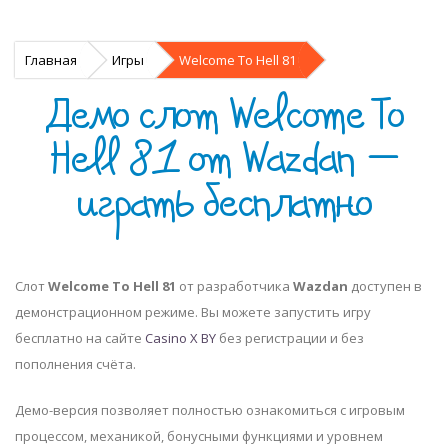
Главная
Игры
Welcome To Hell 81
Демо слот Welcome To
Hell 81 от Wazdan —
играть бесплатно
Слот
Welcome To Hell 81
от разработчика
Wazdan
доступен в
демонстрационном режиме. Вы можете запустить игру
бесплатно на сайте
Casino X BY
без регистрации и без
пополнения счёта.
Демо-версия позволяет полностью ознакомиться с игровым
процессом, механикой, бонусными функциями и уровнем