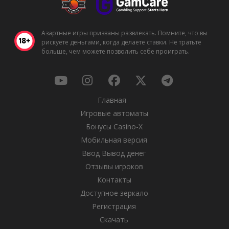
Азартные игры призваны развлекать. Помните, что вы
рискуете деньгами, когда делаете ставки. Не тратьте
больше, чем можете позволить себе проиграть.
Главная
Игровые автоматы
Бонусы Casino-X
Мобильная версия
Ввод Вывод денег
Отзывы игроков
Контакты
Доступное зеркало
Регистрация
Скачать