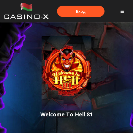
Вход
Welcome To Hell 81