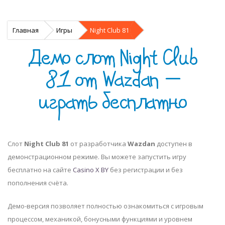
Главная
Игры
Night Club 81
Демо слот Night Club
81 от Wazdan —
играть бесплатно
Слот
Night Club 81
от разработчика
Wazdan
доступен в
демонстрационном режиме. Вы можете запустить игру
бесплатно на сайте
Casino X BY
без регистрации и без
пополнения счёта.
Демо-версия позволяет полностью ознакомиться с игровым
процессом, механикой, бонусными функциями и уровнем