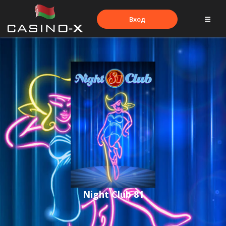
Вход
Night Club 81