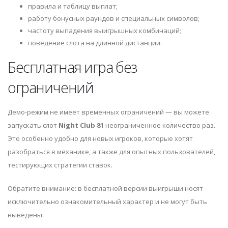
правила и таблицу выплат;
работу бонусных раундов и специальных символов;
частоту выпадения выигрышных комбинаций;
поведение слота на длинной дистанции.
Бесплатная игра без
ограничений
Демо-режим не имеет временных ограничений — вы можете
запускать слот
Night Club 81
неограниченное количество раз.
Это особенно удобно для новых игроков, которые хотят
разобраться в механике, а также для опытных пользователей,
тестирующих стратегии ставок.
Обратите внимание: в бесплатной версии выигрыши носят
исключительно ознакомительный характер и не могут быть
выведены.