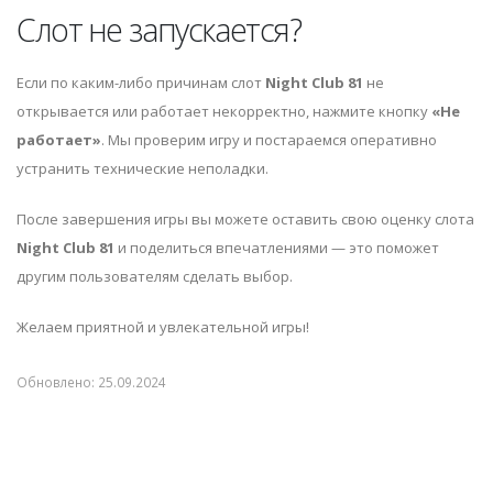
Слот не запускается?
Если по каким-либо причинам слот
Night Club 81
не
открывается или работает некорректно, нажмите кнопку
«Не
работает»
. Мы проверим игру и постараемся оперативно
устранить технические неполадки.
После завершения игры вы можете оставить свою оценку слота
Night Club 81
и поделиться впечатлениями — это поможет
другим пользователям сделать выбор.
Желаем приятной и увлекательной игры!
Обновлено:
25.09.2024