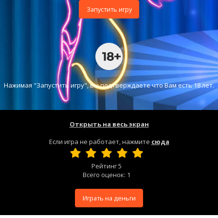
Запустить игру
Нажимая "Запустить игру", вы подтверждаете что Вам есть 18 лет.
Открыть на весь экран
Если игра не работает, нажмите
сюда
Рейтинг
5
Всего оценок:
1
Играть на деньги