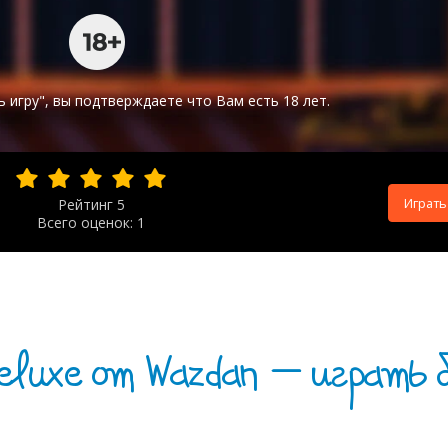
 игру", вы подтверждаете что Вам есть 18 лет.
Играть
Рейтинг
5
Всего оценок:
1
Deluxe от Wazdan — играть 