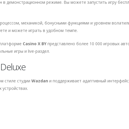
н в демонстрационном режиме. Вы можете запустить игру бесп
роцессом, механикой, бонусными функциями и уровнем волатиль
уете и можете играть в удобном темпе.
 платформе
Casino X BY
представлено более 10 000 игровых авт
ьные игры и live-раздел.
 Deluxe
м стиле студии
Wazdan
и поддерживает адаптивный интерфейс,
х устройствах.