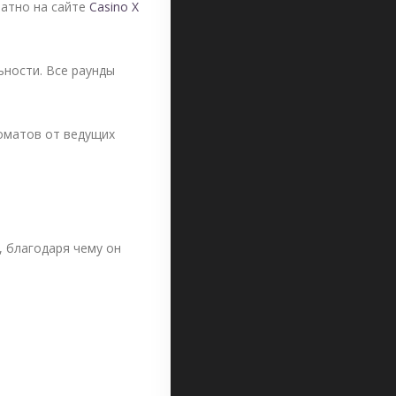
латно на сайте
Casino X
ности. Все раунды
оматов от ведущих
 благодаря чему он