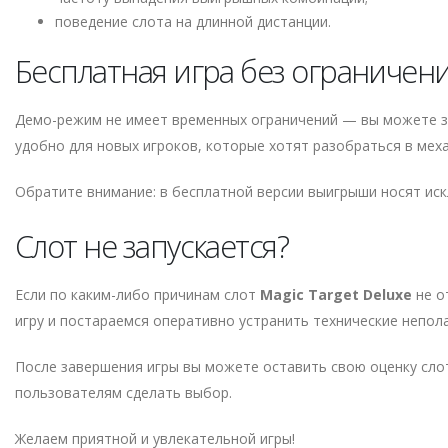
поведение слота на длинной дистанции.
Бесплатная игра без ограничен
Демо-режим не имеет временных ограничений — вы можете з
удобно для новых игроков, которые хотят разобраться в мех
Обратите внимание: в бесплатной версии выигрыши носят ис
Слот не запускается?
Если по каким-либо причинам слот
Magic Target Deluxe
не о
игру и постараемся оперативно устранить технические непола
После завершения игры вы можете оставить свою оценку сл
пользователям сделать выбор.
Желаем приятной и увлекательной игры!