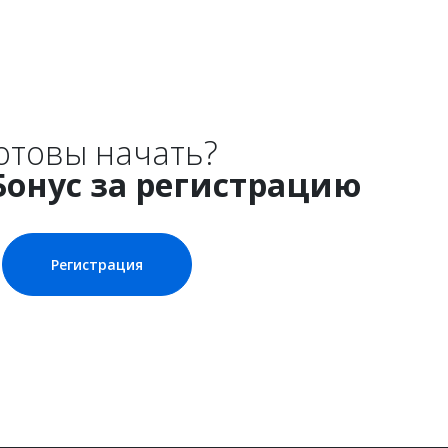
отовы начать?
Бонус за регистрацию
Регистрация