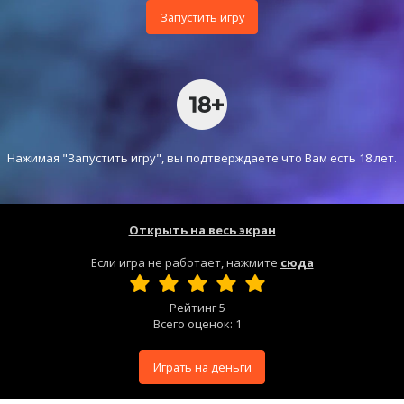
Запустить игру
Нажимая "Запустить игру", вы подтверждаете что Вам есть 18 лет.
Открыть на весь экран
Если игра не работает, нажмите
сюда
Рейтинг
5
Всего оценок:
1
Играть на деньги