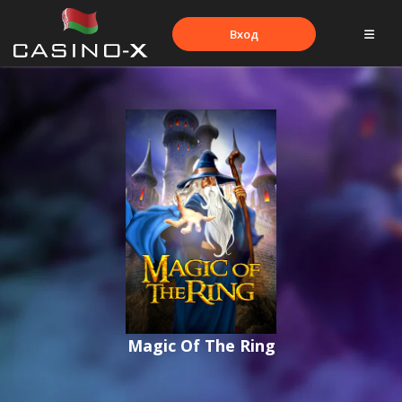
Вход
Magic Of The Ring