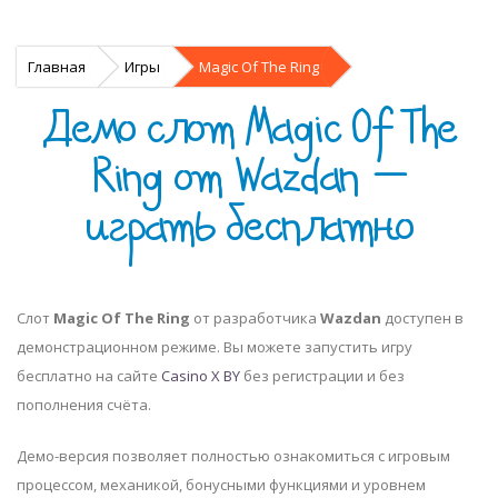
Главная
Игры
Magic Of The Ring
Демо слот Magic Of The
Ring от Wazdan —
играть бесплатно
Слот
Magic Of The Ring
от разработчика
Wazdan
доступен в
демонстрационном режиме. Вы можете запустить игру
бесплатно на сайте
Casino X BY
без регистрации и без
пополнения счёта.
Демо-версия позволяет полностью ознакомиться с игровым
процессом, механикой, бонусными функциями и уровнем