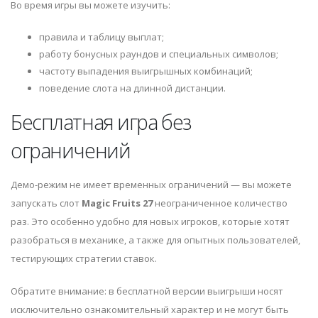
Во время игры вы можете изучить:
правила и таблицу выплат;
работу бонусных раундов и специальных символов;
частоту выпадения выигрышных комбинаций;
поведение слота на длинной дистанции.
Бесплатная игра без
ограничений
Демо-режим не имеет временных ограничений — вы можете
запускать слот
Magic Fruits 27
неограниченное количество
раз. Это особенно удобно для новых игроков, которые хотят
разобраться в механике, а также для опытных пользователей,
тестирующих стратегии ставок.
Обратите внимание: в бесплатной версии выигрыши носят
исключительно ознакомительный характер и не могут быть