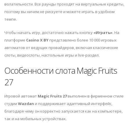
волатильности. Все раунды проходят на виртуальные кредиты,
поэтому вы ничем не рискуете и можете играть в удобном
темпе.
Чтобы начать игру, достаточно нажать кнопку
«Играть»
. На
платформе
Casino X BY
представлено более 10 000 игровых
автоматов от ведущих провайдеров, включая классические
слоты, видеослоты, настольные игры и live-раздел.
Особенности слота Magic Fruits
27
Игровой автомат
Magic Fruits 27
выполнен в фирменном стиле
студии
Wazdan
и поддерживает адаптивный интерфейс,
благодаря чему он корректно запускается как на компьютере,
так и на мобильных устройствах.