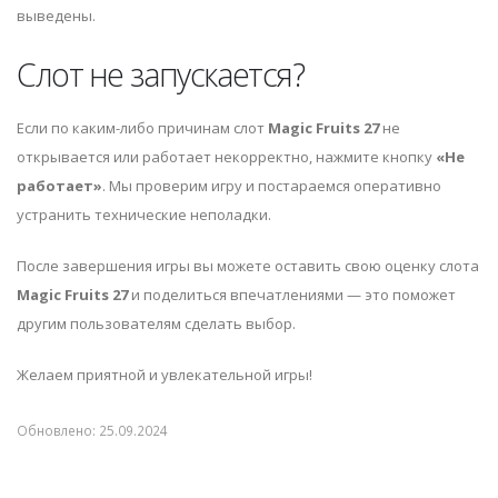
выведены.
Слот не запускается?
Если по каким-либо причинам слот
Magic Fruits 27
не
открывается или работает некорректно, нажмите кнопку
«Не
работает»
. Мы проверим игру и постараемся оперативно
устранить технические неполадки.
После завершения игры вы можете оставить свою оценку слота
Magic Fruits 27
и поделиться впечатлениями — это поможет
другим пользователям сделать выбор.
Желаем приятной и увлекательной игры!
Обновлено:
25.09.2024