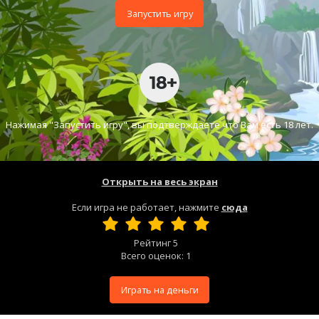
Запустить игру
Нажимая "Запустить игру", вы подтверждаете что Вам есть 18 лет.
Открыть на весь экран
Если игра не работает, нажмите
сюда
Рейтинг
5
Всего оценок:
1
Играть на деньги