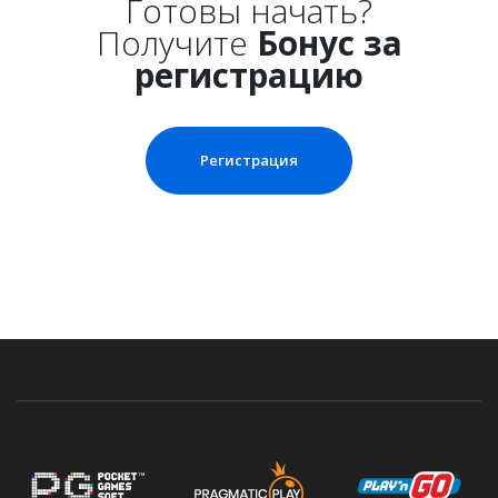
Готовы начать?
Получите
Бонус за
регистрацию
Регистрация