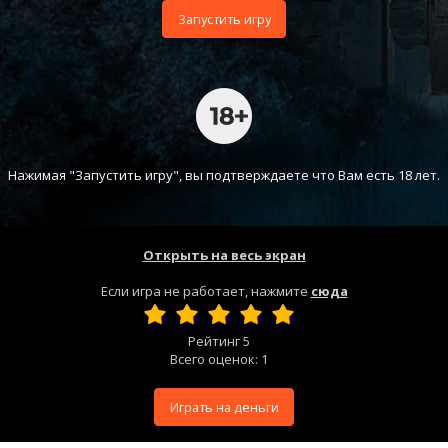
Запустить игру
Нажимая "Запустить игру", вы подтверждаете что Вам есть 18 лет.
Открыть на весь экран
Если игра не работает, нажмите
сюда
Рейтинг
5
Всего оценок:
1
Играть на деньги