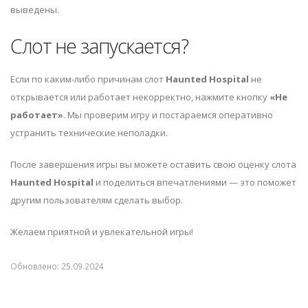
выведены.
Слот не запускается?
Если по каким-либо причинам слот
Haunted Hospital
не
открывается или работает некорректно, нажмите кнопку
«Не
работает»
. Мы проверим игру и постараемся оперативно
устранить технические неполадки.
После завершения игры вы можете оставить свою оценку слота
Haunted Hospital
и поделиться впечатлениями — это поможет
другим пользователям сделать выбор.
Желаем приятной и увлекательной игры!
Обновлено:
25.09.2024