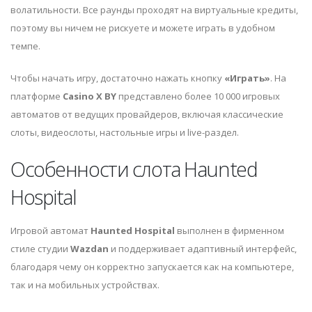
волатильности. Все раунды проходят на виртуальные кредиты,
поэтому вы ничем не рискуете и можете играть в удобном
темпе.
Чтобы начать игру, достаточно нажать кнопку
«Играть»
. На
платформе
Casino X BY
представлено более 10 000 игровых
автоматов от ведущих провайдеров, включая классические
слоты, видеослоты, настольные игры и live-раздел.
Особенности слота Haunted
Hospital
Игровой автомат
Haunted Hospital
выполнен в фирменном
стиле студии
Wazdan
и поддерживает адаптивный интерфейс,
благодаря чему он корректно запускается как на компьютере,
так и на мобильных устройствах.