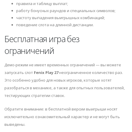
правила и таблицу выплат;
работу бонусных раундов и специальных символов;
частоту выпадения выигрышных комбинаций;
поведение слота на длинной дистанции.
Бесплатная игра без
ограничений
Демо-режим не имеет временных ограничений — вы можете
запускать слот
Fenix Play 27
неограниченное количество раз.
Это особенно удобно для новых игроков, которые хотят
разобраться в механике, а также для опытных пользователей,
тестирующих стратегии ставок.
Обратите внимание: в бесплатной версии выигрыши носят
исключительно ознакомительный характер и не могут быть
выведены.