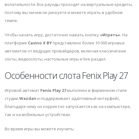
волатильности. Все раунды проходят на виртуальные кредиты,
поэтому вы ничем не рискуете и можете играть в удобном
темпе.
Чтобы начать игру, достаточно нажать кнопку
«Играть»
. На
платформе
Casino X BY
представлено более 10 000 игровых
автоматов от ведущих провайдеров, включая классические
слоты, видеослоты, настольные игры и live-раздел.
Особенности слота Fenix Play 27
Игровой автомат
Fenix Play 27
выполнен в фирменном стиле
студии
Wazdan
и поддерживает адаптивный интерфейс,
благодаря чему он корректно запускается как на компьютере,
так и на мобильных устройствах.
Во время игры вы можете изучить: