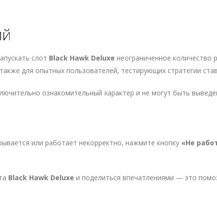
ий
апускать слот
Black Hawk Deluxe
неограниченное количество р
 также для опытных пользователей, тестирующих стратегии став
ключительно ознакомительный характер и не могут быть выведе
рывается или работает некорректно, нажмите кнопку
«Не рабо
ота
Black Hawk Deluxe
и поделиться впечатлениями — это помо