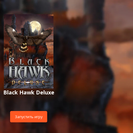
Black Hawk Deluxe
Запустить игру