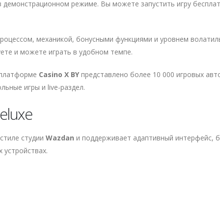
в демонстрационном режиме. Вы можете запустить игру беспла
роцессом, механикой, бонусными функциями и уровнем волатиль
уете и можете играть в удобном темпе.
 платформе
Casino X BY
представлено более 10 000 игровых авт
ьные игры и live-раздел.
eluxe
стиле студии
Wazdan
и поддерживает адаптивный интерфейс, б
х устройствах.