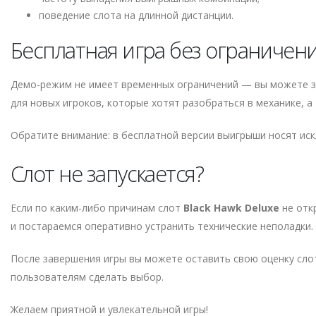
поведение слота на длинной дистанции.
Бесплатная игра без ограничен
Демо-режим не имеет временных ограничений — вы можете з
для новых игроков, которые хотят разобраться в механике, а
Обратите внимание: в бесплатной версии выигрыши носят ис
Слот не запускается?
Если по каким-либо причинам слот
Black Hawk Deluxe
не отк
и постараемся оперативно устранить технические неполадки.
После завершения игры вы можете оставить свою оценку сл
пользователям сделать выбор.
Желаем приятной и увлекательной игры!