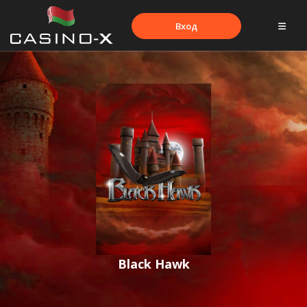
Вход
Black Hawk