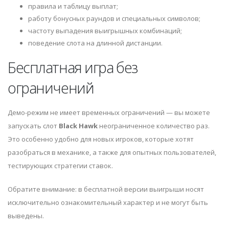
правила и таблицу выплат;
работу бонусных раундов и специальных символов;
частоту выпадения выигрышных комбинаций;
поведение слота на длинной дистанции.
Бесплатная игра без
ограничений
Демо-режим не имеет временных ограничений — вы можете
запускать слот
Black Hawk
неограниченное количество раз.
Это особенно удобно для новых игроков, которые хотят
разобраться в механике, а также для опытных пользователей,
тестирующих стратегии ставок.
Обратите внимание: в бесплатной версии выигрыши носят
исключительно ознакомительный характер и не могут быть
выведены.