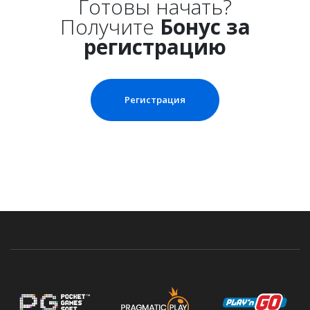
Готовы начать?
Получите
Бонус за
регистрацию
Регистрация