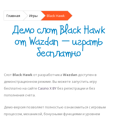
Главная
Игры
Black Hawk
Демо слот Black Hawk
от Wazdan — играть
бесплатно
Слот
Black Hawk
от разработчика
Wazdan
доступен в
демонстрационном режиме. Вы можете запустить игру
бесплатно на сайте
Casino X BY
без регистрации и без
пополнения счёта.
Демо-версия позволяет полностью ознакомиться с игровым
процессом, механикой, бонусными функциями и уровнем