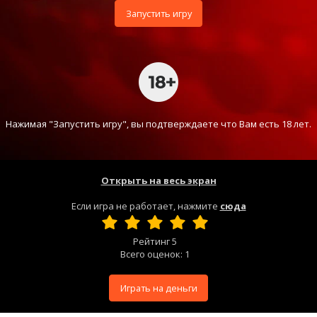
Запустить игру
Нажимая "Запустить игру", вы подтверждаете что Вам есть 18 лет.
Открыть на весь экран
Если игра не работает, нажмите
сюда
Рейтинг
5
Всего оценок:
1
Играть на деньги