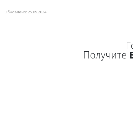
Обновлено:
25.09.2024
Г
Получите