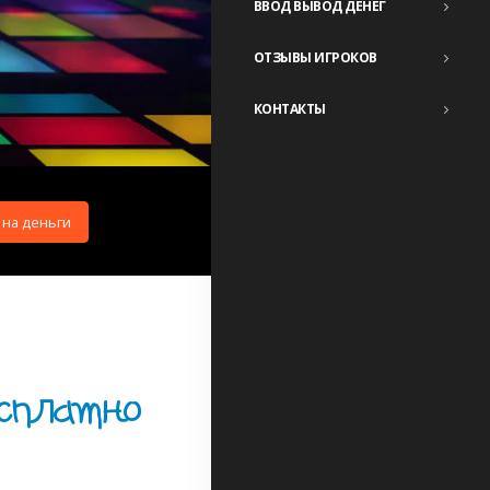
ВВОД ВЫВОД ДЕНЕГ
ОТЗЫВЫ ИГРОКОВ
КОНТАКТЫ
 на деньги
есплатно