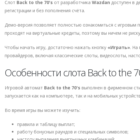
Слот
Back to the 70's
от разработчика
Wazdan
доступен в д
регистрации и без пополнения счёта.
Демо-версия позволяет полностью ознакомиться с игровым п
проходят на виртуальные кредиты, поэтому вы ничем не риск
Чтобы начать игру, достаточно нажать кнопку
«Играть»
. На
провайдеров, включая классические слоты, видеослоты, настол
Особенности слота Back to the 7
Игровой автомат
Back to the 70's
выполнен в фирменном ст
запускается как на компьютере, так и на мобильных устройств
Во время игры вы можете изучить:
правила и таблицу выплат;
работу бонусных раундов и специальных символов;
частоту выпадения выигрышных комбинаций;