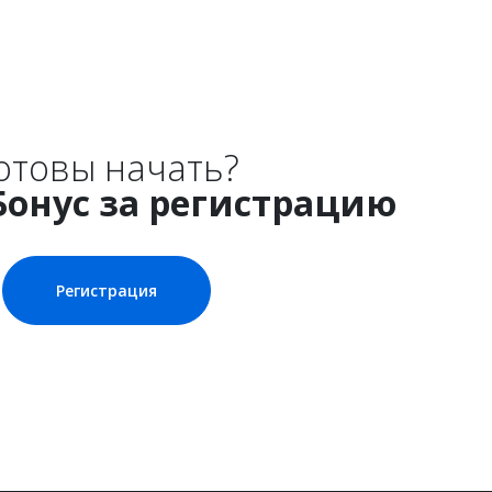
отовы начать?
Бонус за регистрацию
Регистрация