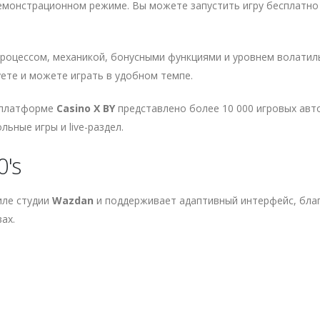
емонстрационном режиме. Вы можете запустить игру бесплатно
роцессом, механикой, бонусными функциями и уровнем волатиль
уете и можете играть в удобном темпе.
 платформе
Casino X BY
представлено более 10 000 игровых авт
ьные игры и live-раздел.
0's
иле студии
Wazdan
и поддерживает адаптивный интерфейс, благ
ах.