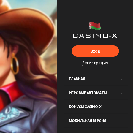
Вход
Регистрация
ГЛАВНАЯ
ИГРОВЫЕ АВТОМАТЫ
БОНУСЫ CASINO-X
МОБИЛЬНАЯ ВЕРСИЯ