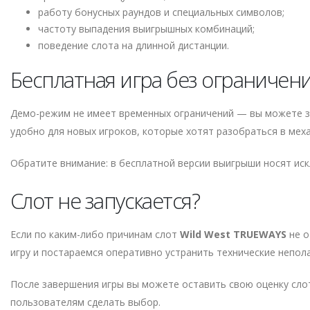
работу бонусных раундов и специальных символов;
частоту выпадения выигрышных комбинаций;
поведение слота на длинной дистанции.
Бесплатная игра без ограничен
Демо-режим не имеет временных ограничений — вы можете з
удобно для новых игроков, которые хотят разобраться в мех
Обратите внимание: в бесплатной версии выигрыши носят ис
Слот не запускается?
Если по каким-либо причинам слот
Wild West TRUEWAYS
не о
игру и постараемся оперативно устранить технические непола
После завершения игры вы можете оставить свою оценку сл
пользователям сделать выбор.