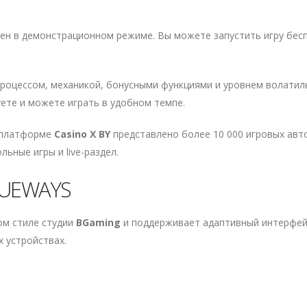
ен в демонстрационном режиме. Вы можете запустить игру бес
роцессом, механикой, бонусными функциями и уровнем волатиль
уете и можете играть в удобном темпе.
 платформе
Casino X BY
представлено более 10 000 игровых авт
ьные игры и live-раздел.
RUEWAYS
м стиле студии
BGaming
и поддерживает адаптивный интерфейс
х устройствах.