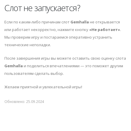
Слот не запускается?
Если по каким-либо причинам слот
Gemhalla
не открывается
или работает некорректно, нажмите кнопку
«Не работает»
.
Мы проверим игру и постараемся оперативно устранить
технические неполадки.
После завершения игры вы можете оставить свою оценку слота
Gemhalla
и поделиться впечатлениями — это поможет другим
пользователям сделать выбор.
Желаем приятной и увлекательной игры!
Обновлено:
25.09.2024