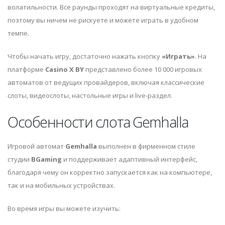
волатильности. Все раунды проходят на виртуальные кредиты,
поэтому вы ничем не рискуете и можете играть в удобном
темпе.
Чтобы начать игру, достаточно нажать кнопку
«Играть»
. На
платформе
Casino X BY
представлено более 10 000 игровых
автоматов от ведущих провайдеров, включая классические
слоты, видеослоты, настольные игры и live-раздел.
Особенности слота Gemhalla
Игровой автомат
Gemhalla
выполнен в фирменном стиле
студии
BGaming
и поддерживает адаптивный интерфейс,
благодаря чему он корректно запускается как на компьютере,
так и на мобильных устройствах.
Во время игры вы можете изучить: