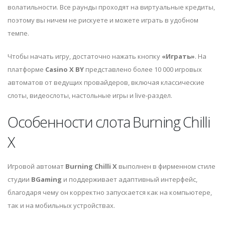
волатильности. Все раунды проходят на виртуальные кредиты,
поэтому вы ничем не рискуете и можете играть в удобном
темпе.
Чтобы начать игру, достаточно нажать кнопку
«Играть»
. На
платформе
Casino X BY
представлено более 10 000 игровых
автоматов от ведущих провайдеров, включая классические
слоты, видеослоты, настольные игры и live-раздел.
Особенности слота Burning Chilli
X
Игровой автомат
Burning Chilli X
выполнен в фирменном стиле
студии
BGaming
и поддерживает адаптивный интерфейс,
благодаря чему он корректно запускается как на компьютере,
так и на мобильных устройствах.