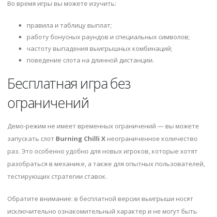
Во время игры вы можете изучить:
правила и таблицу выплат;
работу бонусных раундов и специальных символов;
частоту выпадения выигрышных комбинаций;
поведение слота на длинной дистанции.
Бесплатная игра без
ограничений
Демо-режим не имеет временных ограничений — вы можете
запускать слот
Burning Chilli X
неограниченное количество
раз. Это особенно удобно для новых игроков, которые хотят
разобраться в механике, а также для опытных пользователей,
тестирующих стратегии ставок.
Обратите внимание: в бесплатной версии выигрыши носят
исключительно ознакомительный характер и не могут быть