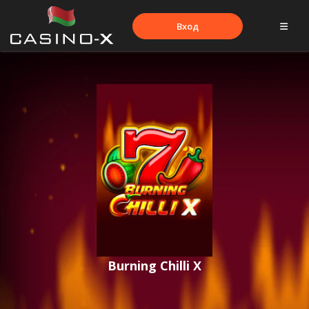
Вход
Burning Chilli X