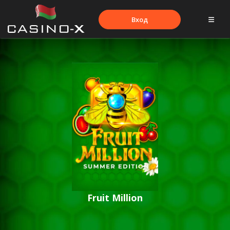
Вход
Fruit Million