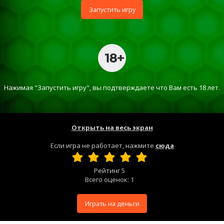
Запустить игру
Нажимая "Запустить игру", вы подтверждаете что Вам есть 18 лет.
Открыть на весь экран
Если игра не работает, нажмите
сюда
Рейтинг
5
Всего оценок:
1
Играть на деньги