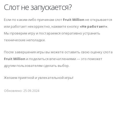
Слот не запускается?
Если по каким-либо причинам слот
Fruit Million
не открывается
или работает некорректно, нажмите кнопку
«Не работает»
.
Мы проверим игру и постараемся оперативно устранить
технические неполадки.
После завершения игры вы можете оставить свою оценку слота
Fruit Million
и поделиться впечатлениями — это поможет
другим пользователям сделать выбор.
Желаем приятной и увлекательной игры!
Обновлено:
25.09.2024