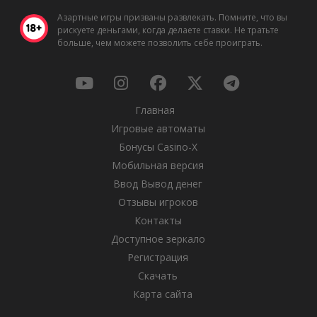
Азартные игры призваны развлекать. Помните, что вы
рискуете деньгами, когда делаете ставки. Не тратьте
больше, чем можете позволить себе проиграть.
Главная
Игровые автоматы
Бонусы Casino-X
Мобильная версия
Ввод Вывод денег
Отзывы игроков
Контакты
Доступное зеркало
Регистрация
Скачать
Карта сайта