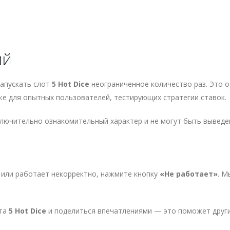
ий
апускать слот
5 Hot Dice
неограниченное количество раз. Это 
кже для опытных пользователей, тестирующих стратегии ставок.
ключительно ознакомительный характер и не могут быть выведе
 или работает некорректно, нажмите кнопку
«Не работает»
. М
ота
5 Hot Dice
и поделиться впечатлениями — это поможет друг