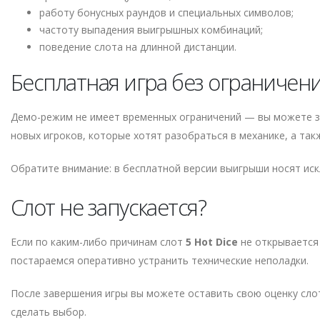
работу бонусных раундов и специальных символов;
частоту выпадения выигрышных комбинаций;
поведение слота на длинной дистанции.
Бесплатная игра без ограничен
Демо-режим не имеет временных ограничений — вы можете з
новых игроков, которые хотят разобраться в механике, а та
Обратите внимание: в бесплатной версии выигрыши носят ис
Слот не запускается?
Если по каким-либо причинам слот
5 Hot Dice
не открывается
постараемся оперативно устранить технические неполадки.
После завершения игры вы можете оставить свою оценку сл
сделать выбор.