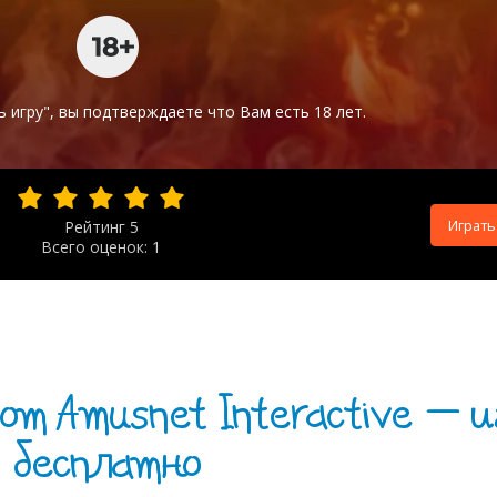
 игру", вы подтверждаете что Вам есть 18 лет.
Играть
Рейтинг
5
Всего оценок:
1
 от Amusnet Interactive — 
бесплатно