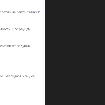
платно на сайте
Casino X
ности. Все раунды
оматов от ведущих
с, благодаря чему он