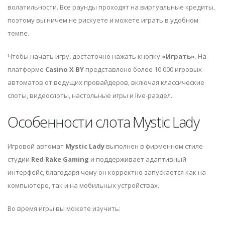
волатильности. Все раунды проходят на виртуальные кредиты,
поэтому вы ничем не рискуете и можете играть в удобном
темпе.
Чтобы начать игру, достаточно нажать кнопку
«Играть»
. На
платформе
Casino X BY
представлено более 10 000 игровых
автоматов от ведущих провайдеров, включая классические
слоты, видеослоты, настольные игры и live-раздел.
Особенности слота Mystic Lady
Игровой автомат
Mystic Lady
выполнен в фирменном стиле
студии
Red Rake Gaming
и поддерживает адаптивный
интерфейс, благодаря чему он корректно запускается как на
компьютере, так и на мобильных устройствах.
Во время игры вы можете изучить: