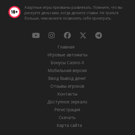
Азартные игры призваны развлекать. Помните, что вы
рискуете деньгами, когда делаете ставки. Не тратьте
больше, чем можете позволить себе проиграть.
Главная
Игровые автоматы
Бонусы Casino-X
Мобильная версия
Ввод Вывод денег
Отзывы игроков
Контакты
Доступное зеркало
Регистрация
Скачать
Карта сайта