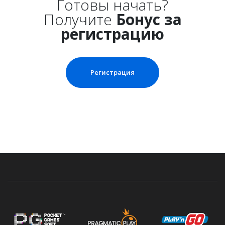
Готовы начать?
Получите
Бонус за
регистрацию
Регистрация