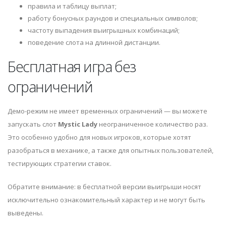
правила и таблицу выплат;
работу бонусных раундов и специальных символов;
частоту выпадения выигрышных комбинаций;
поведение слота на длинной дистанции.
Бесплатная игра без
ограничений
Демо-режим не имеет временных ограничений — вы можете
запускать слот
Mystic Lady
неограниченное количество раз.
Это особенно удобно для новых игроков, которые хотят
разобраться в механике, а также для опытных пользователей,
тестирующих стратегии ставок.
Обратите внимание: в бесплатной версии выигрыши носят
исключительно ознакомительный характер и не могут быть
выведены.