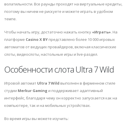
волатильности. Все раунды проходят на виртуальные кредиты,
поэтому вы ничем не рискуете и можете играть в удобном
темпе.
Чтобы начать игру, достаточно нажать кнопку
«Играть»
. На
платформе
Casino X BY
представлено более 10 000 игровых
автоматов от ведущих провайдеров, включая классические
слоты, видеослоты, настольные игры и live-раздел.
Особенности слота Ultra 7 Wild
Игровой автомат
Ultra 7 Wild
выполнен в фирменном стиле
студии
Merkur Gaming
и поддерживает адаптивный
интерфейс, благодаря чему он корректно запускается как на
компьютере, так и на мобильных устройствах.
Во время игры вы можете изучить: