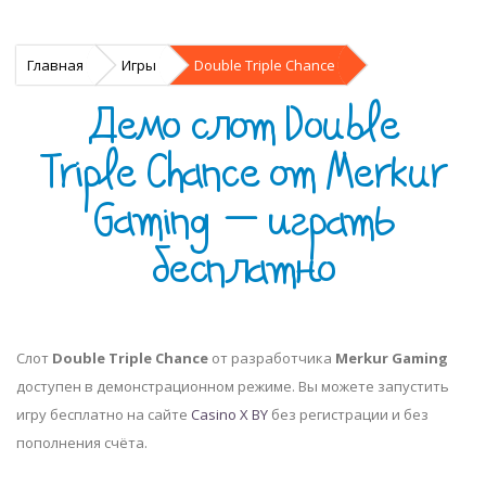
Главная
Игры
Double Triple Chance
Демо слот Double
Triple Chance от Merkur
Gaming — играть
бесплатно
Слот
Double Triple Chance
от разработчика
Merkur Gaming
доступен в демонстрационном режиме. Вы можете запустить
игру бесплатно на сайте
Casino X BY
без регистрации и без
пополнения счёта.