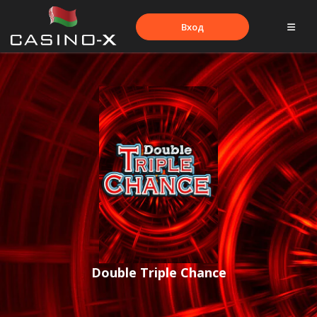
Вход
Double Triple Chance