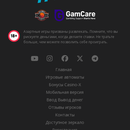
Азартные игры призваны развлекать. Помните, что вы
рискуете деньгами, когда делаете ставки. Не тратьте
больше, чем можете позволить себе проиграть.
Главная
Игровые автоматы
Бонусы Casino-X
Мобильная версия
Ввод Вывод денег
Отзывы игроков
Контакты
Доступное зеркало
Регистрация