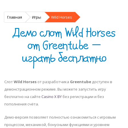
Главная
Игры
Wild Horses
Демо слот Wild Horses
от Greentube —
играть бесплатно
Слот
Wild Horses
от разработчика
Greentube
доступен в
демонстрационном режиме. Вы можете запустить игру
бесплатно на сайте
Casino X BY
без регистрации и без
пополнения счёта.
Демо-версия позволяет полностью ознакомиться с игровым
процессом, механикой, бонусными функциями и уровнем