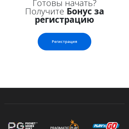
Готовы начать?
Получите
Бонус за
регистрацию
Регистрация