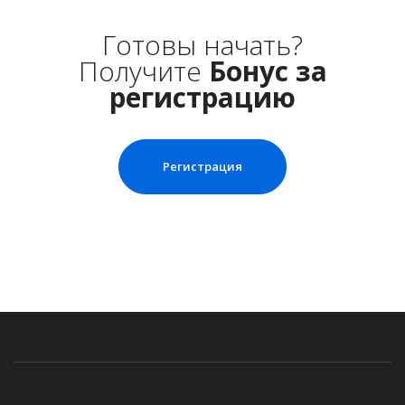
Готовы начать?
Получите
Бонус за
регистрацию
Регистрация