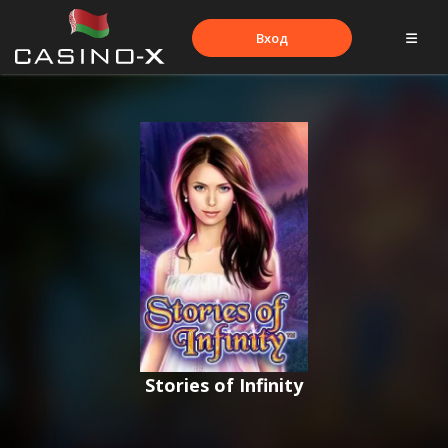
Вход
Stories of Infinity