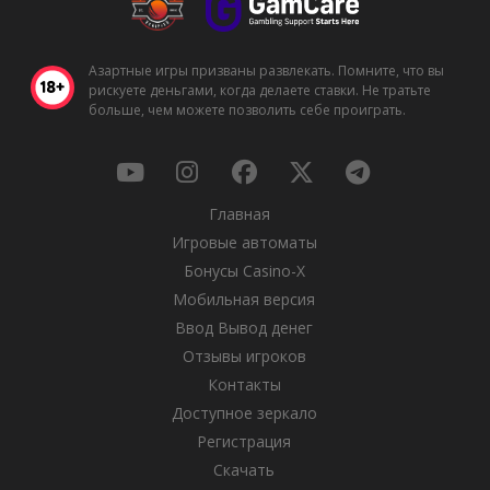
Азартные игры призваны развлекать. Помните, что вы
рискуете деньгами, когда делаете ставки. Не тратьте
больше, чем можете позволить себе проиграть.
Главная
Игровые автоматы
Бонусы Casino-X
Мобильная версия
Ввод Вывод денег
Отзывы игроков
Контакты
Доступное зеркало
Регистрация
Скачать