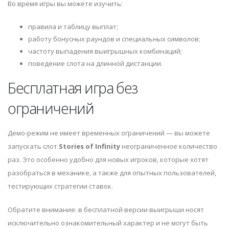
Во время игры вы можете изучить:
правила и таблицу выплат;
работу бонусных раундов и специальных символов;
частоту выпадения выигрышных комбинаций;
поведение слота на длинной дистанции.
Бесплатная игра без
ограничений
Демо-режим не имеет временных ограничений — вы можете
запускать слот
Stories of Infinity
неограниченное количество
раз. Это особенно удобно для новых игроков, которые хотят
разобраться в механике, а также для опытных пользователей,
тестирующих стратегии ставок.
Обратите внимание: в бесплатной версии выигрыши носят
исключительно ознакомительный характер и не могут быть