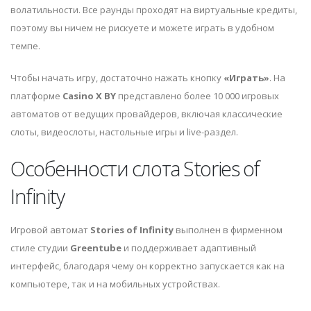
волатильности. Все раунды проходят на виртуальные кредиты,
поэтому вы ничем не рискуете и можете играть в удобном
темпе.
Чтобы начать игру, достаточно нажать кнопку
«Играть»
. На
платформе
Casino X BY
представлено более 10 000 игровых
автоматов от ведущих провайдеров, включая классические
слоты, видеослоты, настольные игры и live-раздел.
Особенности слота Stories of
Infinity
Игровой автомат
Stories of Infinity
выполнен в фирменном
стиле студии
Greentube
и поддерживает адаптивный
интерфейс, благодаря чему он корректно запускается как на
компьютере, так и на мобильных устройствах.