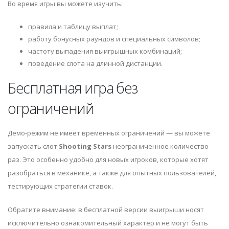
Во время игры вы можете изучить:
правила и таблицу выплат;
работу бонусных раундов и специальных символов;
частоту выпадения выигрышных комбинаций;
поведение слота на длинной дистанции.
Бесплатная игра без
ограничений
Демо-режим не имеет временных ограничений — вы можете
запускать слот
Shooting Stars
неограниченное количество
раз. Это особенно удобно для новых игроков, которые хотят
разобраться в механике, а также для опытных пользователей,
тестирующих стратегии ставок.
Обратите внимание: в бесплатной версии выигрыши носят
исключительно ознакомительный характер и не могут быть