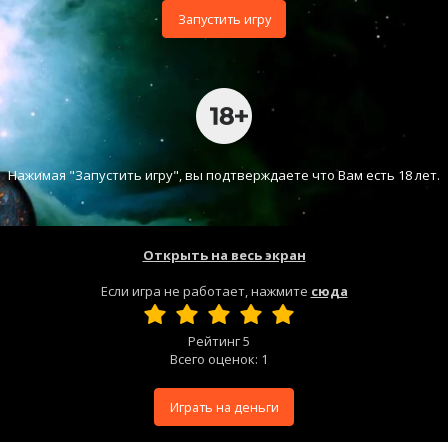
Запустить игру
Нажимая "Запустить игру", вы подтверждаете что Вам есть 18 лет.
Открыть на весь экран
Если игра не работает, нажмите
сюда
Рейтинг
5
Всего оценок:
1
Играть на деньги