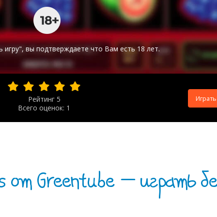
 игру", вы подтверждаете что Вам есть 18 лет.
Играть
Рейтинг
5
Всего оценок:
1
ts от Greentube — играть б