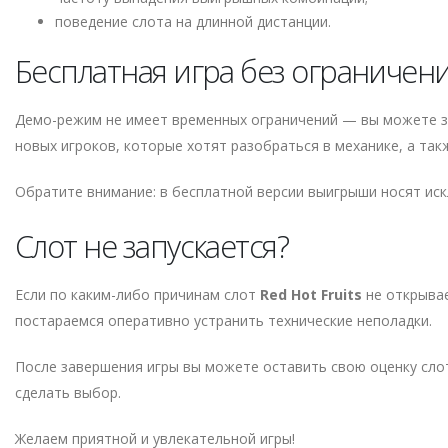
поведение слота на длинной дистанции.
Бесплатная игра без ограничен
Демо-режим не имеет временных ограничений — вы можете з
новых игроков, которые хотят разобраться в механике, а та
Обратите внимание: в бесплатной версии выигрыши носят ис
Слот не запускается?
Если по каким-либо причинам слот
Red Hot Fruits
не открывае
постараемся оперативно устранить технические неполадки.
После завершения игры вы можете оставить свою оценку сл
сделать выбор.
Желаем приятной и увлекательной игры!