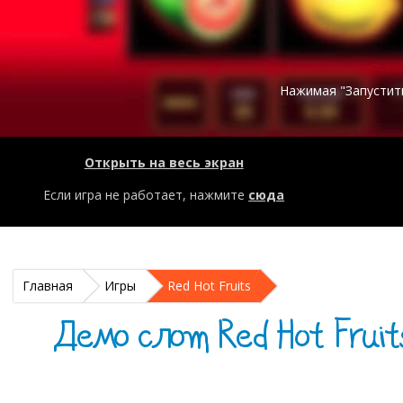
Нажимая "Запустить
Открыть на весь экран
Если игра не работает, нажмите
сюда
Главная
Игры
Red Hot Fruits
Демо слот Red Hot Frui