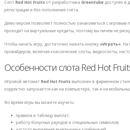
Слот
Red Hot Fruits
от разработчика
Greentube
доступен в 
регистрации и без пополнения счёта.
Демо-версия позволяет полностью ознакомиться с игровым п
проходят на виртуальные кредиты, поэтому вы ничем не риск
Чтобы начать игру, достаточно нажать кнопку
«Играть»
. На
провайдеров, включая классические слоты, видеослоты, настол
Особенности слота Red Hot Fruit
Игровой автомат
Red Hot Fruits
выполнен в фирменном стил
корректно запускается как на компьютере, так и на мобильны
Во время игры вы можете изучить:
правила и таблицу выплат;
работу бонусных раундов и специальных символов;
частоту выпадения выигрышных комбинаций;